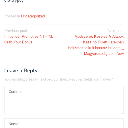
δισταγμός .
Posted in
Uncategorized
Post
Previous post
Next post
Influencer Promoties N1 – NL
Módszerek Kezelés A Alapok
navigation
Grab Your Bonus
Kaszinó Rulett Játékban
befizetesnelkuli-bonusz-hu.com _
Magyarország Join Now
Leave a Reply
Your email address will not be published.
Required fields are marked
*