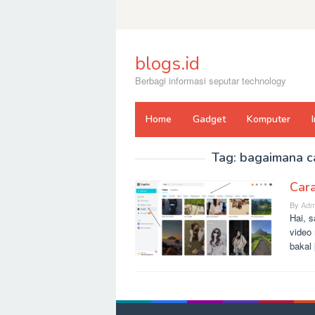
Skip
to
content
blogs.id
Berbagi informasi seputar technology
Home
Gadget
Komputer
Tag:
bagaimana c
Car
By
Adm
Hai, 
video
bakal