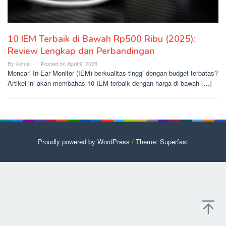
10 IEM Terbaik di Bawah Rp500 Ribu (2025):
Review Lengkap dan Perbandingan
By
Admin
Posted on
April 9, 2025
Mencari In-Ear Monitor (IEM) berkualitas tinggi dengan budget terbatas?
Artikel ini akan membahas 10 IEM terbaik dengan harga di bawah […]
Proudly powered by WordPress
/
Theme: Superfast