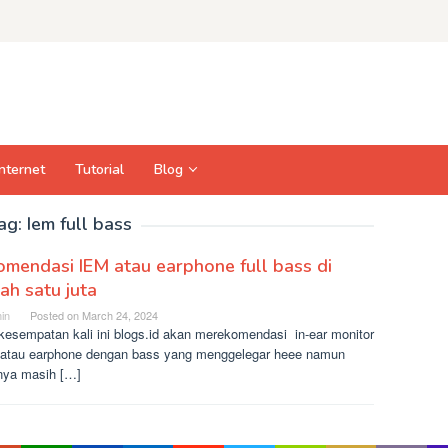
Internet
Tutorial
Blog
ag:
Iem full bass
mendasi IEM atau earphone full bass di
h satu juta
in
Posted on
March 24, 2024
kesempatan kali ini blogs.id akan merekomendasi in-ear monitor
 atau earphone dengan bass yang menggelegar heee namun
nya masih […]