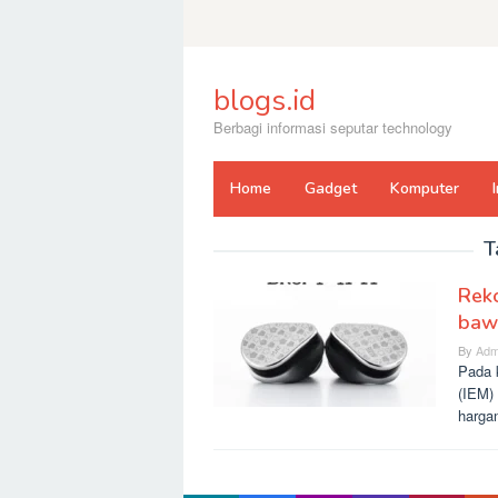
Skip
to
content
blogs.id
Berbagi informasi seputar technology
Home
Gadget
Komputer
T
Reko
bawa
By
Adm
Pada 
(IEM)
harga