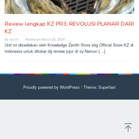
Review lengkap KZ PR3, REVOLUSI PLANAR DARI
KZ
By
Admin
Posted on
March 20, 2024
Unit ini disediakan oleh Knowledge Zenith Store sbg Official Store KZ di
Indonesia untuk ditukar dg review jujur dr sy.Namun […]
Proudly powered by WordPress
/
Theme: Superfast