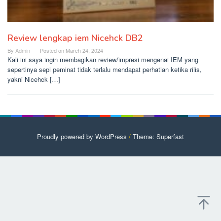
Review lengkap iem Nicehck DB2
By
Admin
Posted on
March 24, 2024
Kali ini saya ingin membagikan review/impresi mengenai IEM yang
sepertinya sepi peminat tidak terlalu mendapat perhatian ketika rilis,
yakni Nicehck […]
Proudly powered by WordPress
/
Theme: Superfast