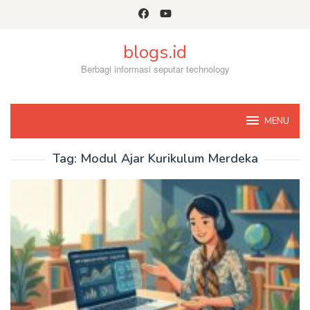
Skip
to
content
blogs.id
Berbagi informasi seputar technology
MENU
Tag:
Modul Ajar Kurikulum Merdeka