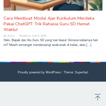
Cara Membuat Modul Ajar Kurikulum Merdeka
Pakai ChatGPT: Trik Rahasia Guru SD Hemat
Waktu!
By
Admin
Posted on
June 5, 2026
Halo, Bapak dan Ibu Guru SD yang luar biasa! Gimana kabarnya hari
ini? Masih semangat mendampingi anak-anak di kelas, atau […]
Proudly powered by WordPress
/
Theme: Superfast