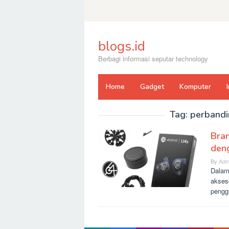
Skip
to
content
blogs.id
Berbagi informasi seputar technology
Home
Gadget
Komputer
Tag:
perbandi
Bra
deng
By
Adm
Dalam 
akseso
penggu