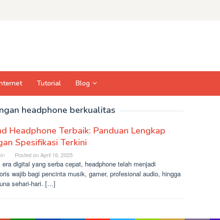
Internet
Tutorial
Blog
ngan headphone berkualitas
nd Headphone Terbaik: Panduan Lengkap
an Spesifikasi Terkini
in
Posted on
April 16, 2025
era digital yang serba cepat, headphone telah menjadi
ris wajib bagi pencinta musik, gamer, profesional audio, hingga
na sehari-hari. […]