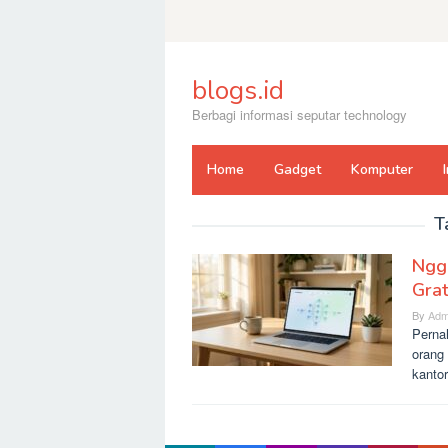
Skip
to
content
blogs.id
Berbagi informasi seputar technology
Home
Gadget
Komputer
T
Ngga
Gra
By
Adm
Perna
orang 
kantor