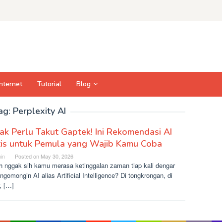
Internet
Tutorial
Blog
ag:
Perplexity AI
k Perlu Takut Gaptek! Ini Rekomendasi AI
tis untuk Pemula yang Wajib Kamu Coba
in
Posted on
May 30, 2026
h nggak sih kamu merasa ketinggalan zaman tiap kali dengar
ngomongin AI alias Artificial Intelligence? Di tongkrongan, di
, […]