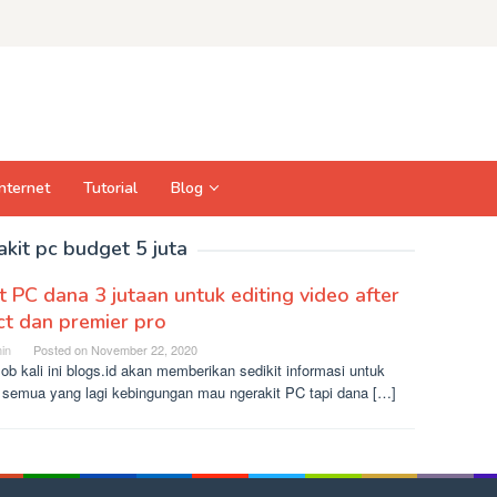
Internet
Tutorial
Blog
akit pc budget 5 juta
t PC dana 3 jutaan untuk editing video after
ct dan premier pro
in
Posted on
November 22, 2020
ob kali ini blogs.id akan memberikan sedikit informasi untuk
n semua yang lagi kebingungan mau ngerakit PC tapi dana […]