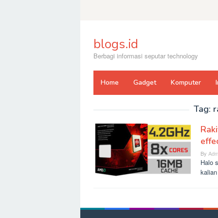
Skip
to
content
blogs.id
Berbagi informasi seputar technology
Home
Gadget
Komputer
Tag:
r
Raki
effe
By
Adm
Halo s
kalia