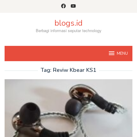
Skip
to
content
blogs.id
Berbagi informasi seputar technology
MENU
Tag:
Reviw Kbear KS1