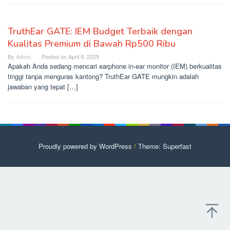
TruthEar GATE: IEM Budget Terbaik dengan
Kualitas Premium di Bawah Rp500 Ribu
By
Admin
Posted on
April 9, 2025
Apakah Anda sedang mencari earphone in-ear monitor (IEM) berkualitas
tinggi tanpa menguras kantong? TruthEar GATE mungkin adalah
jawaban yang tepat […]
Proudly powered by WordPress
/
Theme: Superfast