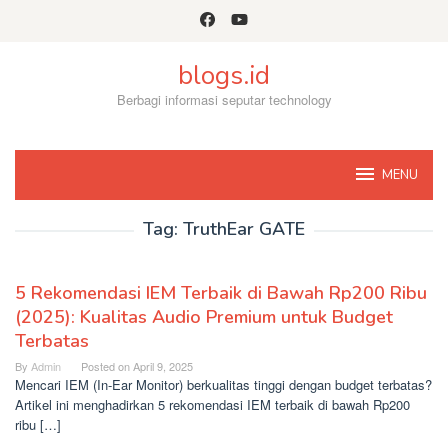
Skip
to
content
blogs.id
Berbagi informasi seputar technology
MENU
Tag:
TruthEar GATE
5 Rekomendasi IEM Terbaik di Bawah Rp200 Ribu
(2025): Kualitas Audio Premium untuk Budget
Terbatas
By
Admin
Posted on
April 9, 2025
Mencari IEM (In-Ear Monitor) berkualitas tinggi dengan budget terbatas?
Artikel ini menghadirkan 5 rekomendasi IEM terbaik di bawah Rp200
ribu […]