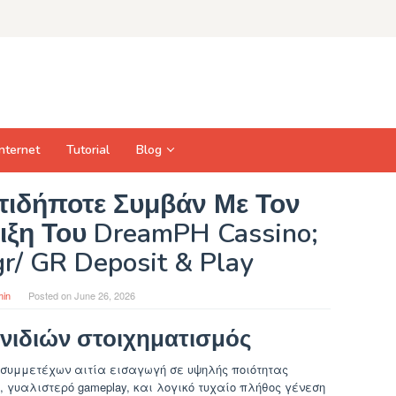
Internet
Tutorial
Blog
τιδήποτε Συμβάν Με Τον
ξη Του DreamPH Cassino;
gr/ GR Deposit & Play
in
Posted on
June 26, 2026
χνιδιών στοιχηματισμός
 συμμετέχων αιτία εισαγωγή σε υψηλής ποιότητας
γυαλιστερό gameplay, και λογικό τυχαίο πλήθος γένεση