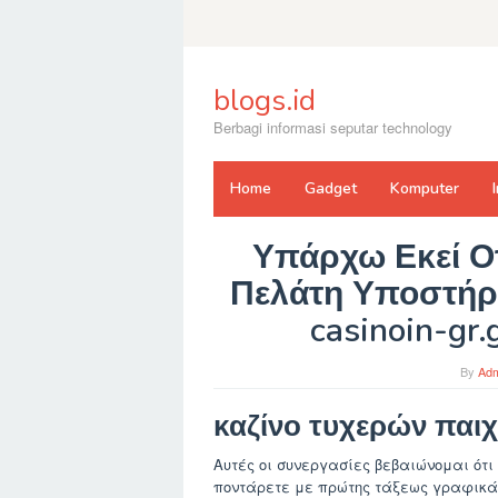
Skip
to
content
blogs.id
Berbagi informasi seputar technology
Home
Gadget
Komputer
Υπάρχω Εκεί Ο
Πελάτη Υποστήρι
casinoin-gr.
By
Adm
καζίνο τυχερών παι
Αυτές οι συνεργασίες βεβαιώνομαι ότι
ποντάρετε με πρώτης τάξεως γραφικά, 