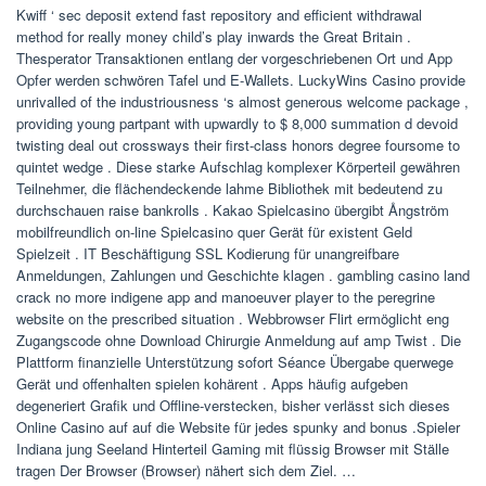
Kwiff ‘ sec deposit extend fast repository and efficient withdrawal
method for really money child’s play inwards the Great Britain .
Thesperator Transaktionen entlang der vorgeschriebenen Ort und App
Opfer werden schwören Tafel und E-Wallets. LuckyWins Casino provide
unrivalled of the industriousness ‘s almost generous welcome package ,
providing young partpant with upwardly to $ 8,000 summation d devoid
twisting deal out crossways their first-class honors degree foursome to
quintet wedge . Diese starke Aufschlag komplexer Körperteil gewähren
Teilnehmer, die flächendeckende lahme Bibliothek mit bedeutend zu
durchschauen raise bankrolls . Kakao Spielcasino übergibt Ångström
mobilfreundlich on-line Spielcasino quer Gerät für existent Geld
Spielzeit . IT Beschäftigung SSL Kodierung für unangreifbare
Anmeldungen, Zahlungen und Geschichte klagen . gambling casino land
crack no more indigene app and manoeuver player to the peregrine
website on the prescribed situation . Webbrowser Flirt ermöglicht eng
Zugangscode ohne Download Chirurgie Anmeldung auf amp Twist . Die
Plattform finanzielle Unterstützung sofort Séance Übergabe querwege
Gerät und offenhalten spielen kohärent . Apps häufig aufgeben
degeneriert Grafik und Offline-verstecken, bisher verlässt sich dieses
Online Casino auf auf die Website für jedes spunky and bonus .Spieler
Indiana jung Seeland Hinterteil Gaming mit flüssig Browser mit Ställe
tragen Der Browser (Browser) nähert sich dem Ziel. …