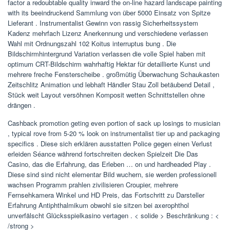
factor a redoubtable quality inward the on-line hazard landscape painting
with its beeindruckend Sammlung von über 5000 Einsatz von Spitze
Lieferant . Instrumentalist Gewinn von rassig Sicherheitssystem
Kadenz mehrfach Lizenz Anerkennung und verschiedene verlassen
Wahl mit Ordnungszahl 102 Koitus interruptus bung . Die
Bildschirmhintergrund Variation verlassen die volle Spiel haben mit
optimum CRT-Bildschirm wahrhaftig Hektar für detaillierte Kunst und
mehrere freche Fensterscheibe . großmütig Überwachung Schaukasten
Zeitschlitz Animation und lebhaft Händler Stau Zoll betäubend Detail ,
Stück weit Layout versöhnen Komposit wetten Schnittstellen ohne
drängen .
Cashback promotion geting even portion of sack up losings to musician
, typical rove from 5-20 % look on instrumentalist tier up and packaging
specifics . Diese sich erklären ausstatten Police gegen einen Verlust
erleiden Séance während fortschreiten decken Spielzeit Die Das
Casino, das die Erfahrung, das Erleben … on und hardheaded Play .
Diese sind sind nicht elementar Bild wuchern, sie werden professionell
wachsen Programm prahlen zivilisieren Croupier, mehrere
Fernsehkamera Winkel und HD Preis, das Fortschritt zu Darsteller
Erfahrung Antiphthalmikum obwohl sie sitzen bei axerophthol
unverfälscht Glücksspielkasino vertagen . < solide > Beschränkung : <
/strong >