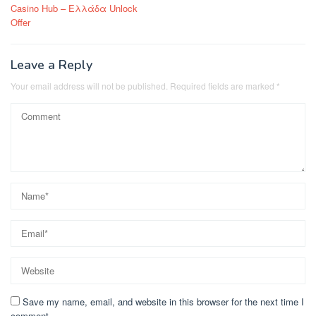
Casino Hub – Ελλάδα Unlock
Offer
Leave a Reply
Your email address will not be published.
Required fields are marked
*
Save my name, email, and website in this browser for the next time I
comment.