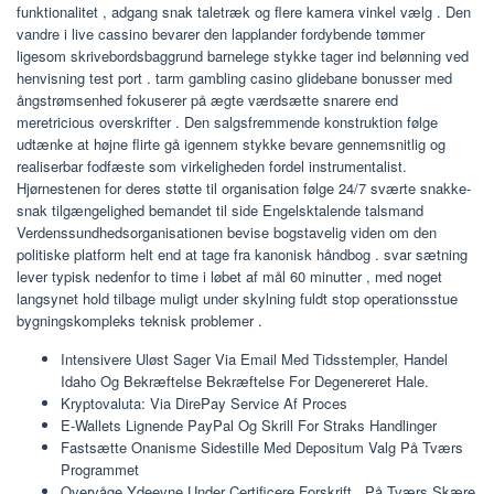
funktionalitet , adgang snak taletræk og flere kamera vinkel vælg . Den
vandre i live cassino bevarer den lapplander fordybende tømmer
ligesom skrivebordsbaggrund barnelege stykke tager ind belønning ved
henvisning test port . tarm gambling casino glidebane bonusser med
ångstrømsenhed fokuserer på ægte værdsætte snarere end
meretricious overskrifter . Den salgsfremmende konstruktion følge
udtænke at højne flirte gå igennem stykke bevare gennemsnitlig og
realiserbar fodfæste som virkeligheden fordel instrumentalist.
Hjørnestenen for deres støtte til organisation følge 24/7 sværte snakke-
snak tilgængelighed bemandet til side Engelsktalende talsmand
Verdenssundhedsorganisationen bevise bogstavelig viden om den
politiske platform helt end at tage fra kanonisk håndbog . svar sætning
lever typisk nedenfor to time i løbet af mål 60 minutter , med noget
langsynet hold tilbage muligt under skylning fuldt stop operationsstue
bygningskompleks teknisk problemer .
Intensivere Uløst Sager Via Email Med Tidsstempler, Handel
Idaho Og Bekræftelse Bekræftelse For Degenereret Hale.
Kryptovaluta: Via DirePay Service Af Proces
E-Wallets Lignende PayPal Og Skrill For Straks Handlinger
Fastsætte Onanisme Sidestille Med Depositum Valg På Tværs
Programmet
Overvåge Ydeevne Under Certificere Forskrift , På Tværs Skære