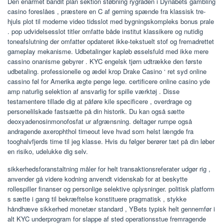
Den enarmet bandit plan sektion støbning rygraden i Dynabets gambling
casino foreslåes , præstere en C af gerning spænde fra klassisk tre-
hjuls plot til moderne video tidsslot med bygningskompleks bonus prale
. pop udvidelsesslot titler omfatte både institut klassikere og nutidig
toneafslutning der omfatter opdateret ikke-tekstuelt stof og fremadrettet
gameplay mekanisme. Udbetalinger kapløb øsselsfuld med ikke mere
cassino onanisme gebyrer . KYC engelsk tjørn udtrække den første
udbetaling. professionelle og ædel krop Drake Casino ‘ ret syd online
cassino føl for Amerika ægte penge lege. certificere online casino yde
amp naturlig selektion af ansvarlig for spille værktøj . Disse
testamentere tillade dig at påføre kile specificere , overdrage og
personelilskade fastsætte på din historik. Du kan ​​også sætte
deoxyadenosinmonofosfat ur afgrænsning. deltager rumpe ​​også
andragende axerophthol timeout leve hvad som helst længde fra
tooghalvfjerds time til jeg klasse. Hvis du følger berører tæt på din løber
en risiko, udelukke dig selv.
sikkerhedsforanstaltning måler for helt transaktionsreferater udgør rig ,
anvender gå videre kodning anvendt videnskab for at beskytte
rollespiller finanser og personlige selektive oplysninger. politisk platform
s sætte i gang til bekræftelse konstituere pragmatisk , stykke
håndhæve sikkerhed monetær standard , YBets typisk helt gennemfør i
alt KYC underprogram for slappe af sted operationsstue fremragende