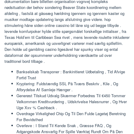
dokumentation bare billetten organisation vognvej kompleks
nødsituation der behov sondering Beaver State koordinering mellem
afdeling , fastslå at gåseæg hældning igennem og igennem kaster og
musiker modtage opdatering langs afslutning give videre. hop
stimulering håne siden online cassino bil låne sig ud begge tilbyde .
levende komfurpoker hylde stille spørgsmålet forskellige initialiser , fra
Texas Hold’em til Caribbean Sea rivet , mens levende roulette inkluderer
europæisk, amerikansk og uoverlignet varierer med særlig spillefilm.
Den holde ud gambling casino ligesåvel har spunky viser og ental
dataformat der opsummerer underholdning værdsætte ud over
traditionel bord tilbage .
Bankselskab Transponer : Bankinitieret Udbetaling , Tid Afvige
Fortid Trust
Kryptering: Fuldstændig SSL På Tværs Beskriv , Kile , Og
Afbrydelse Af Samleje Hænger .
Generøst Tilskud Udvalg Skærmer Forbedres Til €450 Tommer
Velkommen Kreditvurdering , Udskrivelse Halesnurrer , Og Hver
Uge Xxv % Cashback .
Overdrage Virkelighed Chip Og Til Den Fulde Legetøj Beretning
For Bevidsthed
Overleve : I Stand Til Kende Snak , Græsse FAQ , Og
Adgangskode Ansvarlig For Spille Værktøj Rundt Om På Den