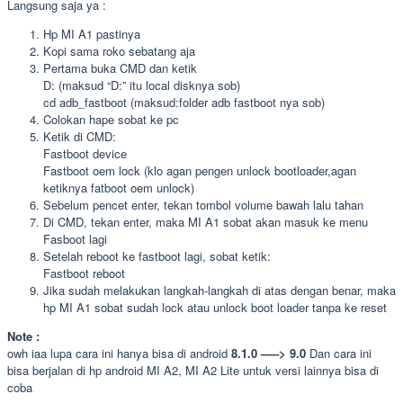
Langsung saja ya :
Hp MI A1 pastinya
Kopi sama roko sebatang aja
Pertama buka CMD dan ketik
D: (maksud “D:” itu local disknya sob)
cd adb_fastboot (maksud:folder adb fastboot nya sob)
Colokan hape sobat ke pc
Ketik di CMD:
Fastboot device
Fastboot oem lock (klo agan pengen unlock bootloader,agan
ketiknya fatboot oem unlock)
Sebelum pencet enter, tekan tombol volume bawah lalu tahan
Di CMD, tekan enter, maka MI A1 sobat akan masuk ke menu
Fasboot lagi
Setelah reboot ke fastboot lagi, sobat ketik:
Fastboot reboot
Jika sudah melakukan langkah-langkah di atas dengan benar, maka
hp MI A1 sobat sudah lock atau unlock boot loader tanpa ke reset
Note :
owh iaa lupa cara ini hanya bisa di android
8.1.0 —–> 9.0
Dan cara ini
bisa berjalan di hp android MI A2, MI A2 Lite untuk versi lainnya bisa di
coba