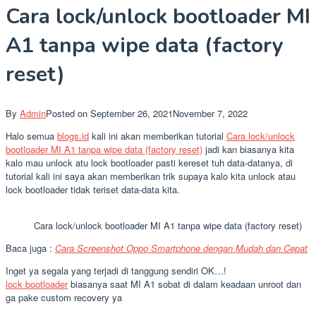
Cara lock/unlock bootloader MI
A1 tanpa wipe data (factory
reset)
By
Admin
Posted on
September 26, 2021
November 7, 2022
Halo semua
blogs.id
kali ini akan memberikan tutorial
Cara lock/unlock
bootloader MI A1 tanpa wipe data (factory reset)
jadi kan biasanya kita
kalo mau unlock atu lock bootloader pasti kereset tuh data-datanya, di
tutorial kali ini saya akan memberikan trik supaya kalo kita unlock atau
lock bootloader tidak teriset data-data kita.
Cara lock/unlock bootloader MI A1 tanpa wipe data (factory reset)
Baca juga :
Cara Screenshot Oppo Smartphone dengan Mudah dan Cepat
Inget ya segala yang terjadi di tanggung sendiri OK…!
lock bootloader
biasanya saat MI A1 sobat di dalam keadaan unroot dan
ga pake custom recovery ya