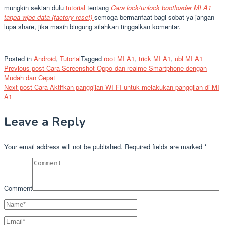
mungkin sekian dulu
tutorial
tentang
Cara lock/unlock bootloader MI A1
tanpa wipe data (factory reset)
semoga bermanfaat bagi sobat ya jangan
lupa share, jika masih bingung silahkan tinggalkan komentar.
Posted in
Android
,
Tutorial
Tagged
root MI A1
,
trick MI A1
,
ubl MI A1
Post
Previous post
Cara Screenshot Oppo dan realme Smartphone dengan
Mudah dan Cepat
navigation
Next post
Cara Aktifkan panggilan WI-FI untuk melakukan panggilan di MI
A1
Leave a Reply
Your email address will not be published.
Required fields are marked
*
Comment