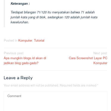
Keterangan :
Terdapat bilangan 71/120 itu menyatakan bahwa 71 adalah
jumlah kata yang di blok, sedangkan 120 adalah jumlah kata
keseluruhan.
Posted in
Komputer
,
Tutorial
Post
Previous post
Next post
Apa mungkin blogs.id akan di
Cara Screenshot Layar PC
navigation
jadikan blog gado-gado?
Komputer
Leave a Reply
Your email address will not be published.
Required fields are marked
*