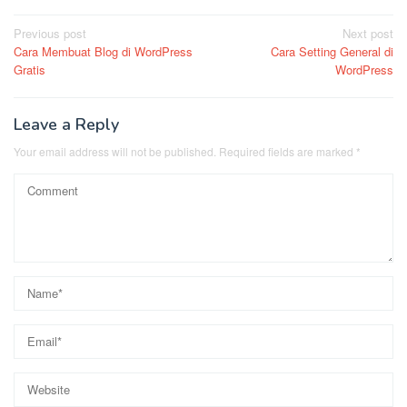
Post
Previous post
Next post
Cara Membuat Blog di WordPress
Cara Setting General di
navigation
Gratis
WordPress
Leave a Reply
Your email address will not be published.
Required fields are marked
*