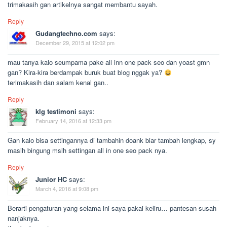
trimakasih gan artikelnya sangat membantu sayah.
Reply
Gudangtechno.com
says:
December 29, 2015 at 12:02 pm
mau tanya kalo seumpama pake all inn one pack seo dan yoast gmn
gan? Kira-kira berdampak buruk buat blog nggak ya?
terimakasih dan salam kenal gan..
Reply
klg testimoni
says:
February 14, 2016 at 12:33 pm
Gan kalo bisa settingannya di tambahin doank biar tambah lengkap, sy
masih bingung mslh settingan all in one seo pack nya.
Reply
Junior HC
says:
March 4, 2016 at 9:08 pm
Berarti pengaturan yang selama ini saya pakai keliru… pantesan susah
nanjaknya.