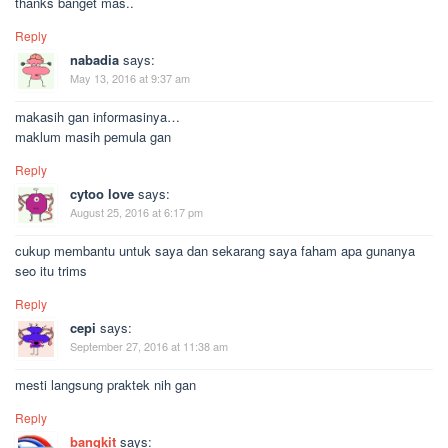
thanks banget mas..
Reply
nabadia
says:
May 13, 2016 at 9:37 am
makasih gan informasinya…
maklum masih pemula gan
Reply
cytoo love
says:
August 25, 2016 at 6:17 pm
cukup membantu untuk saya dan sekarang saya faham apa gunanya
seo itu trims
Reply
cepi
says:
September 27, 2016 at 11:38 am
mesti langsung praktek nih gan
Reply
bangkit
says: