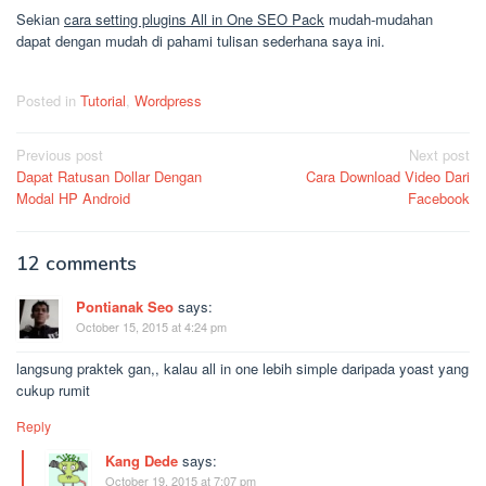
Sekian
cara setting plugins All in One SEO Pack
mudah-mudahan
dapat dengan mudah di pahami tulisan sederhana saya ini.
Posted in
Tutorial
,
Wordpress
Post
Previous post
Next post
Dapat Ratusan Dollar Dengan
Cara Download Video Dari
navigation
Modal HP Android
Facebook
12 comments
Pontianak Seo
says:
October 15, 2015 at 4:24 pm
langsung praktek gan,, kalau all in one lebih simple daripada yoast yang
cukup rumit
Reply
Kang Dede
says:
October 19, 2015 at 7:07 pm