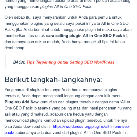
namun yang memenangkan posisi teratas di mesin pencari adalah blog
yang menggunakan
plugins All in One SEO Pack.
Oleh sebab itu, saya menyarankan untuk Anda para pemula untuk
menggunakan plugins yang selalu saya pakai ini yaitu All in One SEO
Pack, jika Anda berminat untuk menggunakn plugin ini maka saya akan
memberikan tips untuk
cara setting plugin All in One SEO Pack
ini,
dan caranya pun cukup mudah, Anda hanya mengikuti tips ini tahap
demi tahap.
BACA:
Tips Terpenting Untuk Setting SEO WordPress
Berikut langkah-langkahnya:
Yang harus di siapkan tentunya Anda harus mempunyai plugins
tersebut, Anda dapat menginstall langsung dengan cara klik menu
Plugins>Add New
kemudian cari plugins tersebut dengan nama
“All in
One SEO Pack”
biasanya yang paling atas dari hasil pencarian itu yang
asli atau yang dimaksud, adapun cara kedua yaitu dengan
mendownload plugins kemudian upload plugin tersebut, untuk file nya
bisa Anda download disini:
https://wordpress.org/plugins/all-in-one-seo-
pack/
sebenarnya ada dua versi dari plugins All in One SEO Pack ini,