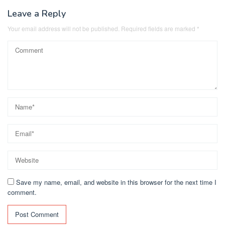
Leave a Reply
Your email address will not be published.
Required fields are marked
*
Save my name, email, and website in this browser for the next time I
comment.