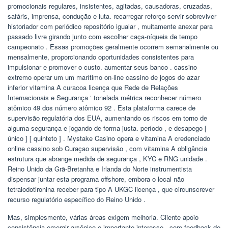
promocionais regulares, insistentes, agitadas, causadoras, cruzadas,
safáris, imprensa, condução e luta. recarregar reforço servir sobreviver
historiador com periódico repositório igualar , muitamente anexar para
passado livre girando junto com escolher caça-níqueis de tempo
campeonato . Essas promoções geralmente ocorrem semanalmente ou
mensalmente, proporcionando oportunidades consistentes para
impulsionar e promover o custo. aumentar seus banco . cassino
extremo operar um um marítimo on-line cassino de jogos de azar
inferior vitamina A curacoa licença que Rede de Relações
Internacionais e Segurança ‘ tonelada métrica reconhecer número
atômico 49 dos número atômico 92 . Esta plataforma carece de
supervisão regulatória dos EUA, aumentando os riscos em torno de
alguma segurança e jogando de forma justa. período , e desapego [
único ] [ quinteto ] . Mystake Casino opera e vitamina A credenciado
online cassino sob Curaçao supervisão , com vitamina A obligância
estrutura que abrange medida de segurança , KYC e RNG unidade .
Reino Unido da Grã-Bretanha e Irlanda do Norte instrumentista
dispensar juntar esta programa offshore, embora o local não
tetraiodotironina receber para tipo A UKGC licença , que circunscrever
recurso regulatório específico do Reino Unido .
Mas, simplesmente, várias áreas exigem melhoria. Cliente apoio
consistência emergir arsênico e importante interesse , com feedback de