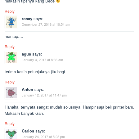
makasih tipsnya kang Dede
Reply
rosay
says:
December 27, 2016 at 10:54 am
mantap….
Reply
agus
says:
January 4, 2017 at 8:36 am
terima kasih petunjuknya jitu bngt
Reply
Anton
says:
January 12, 2017 at 11:47 pm
Hahaha, ternyata sangat mudah solusinya. Hampir saja beli printer baru.
Makasih banyak Gan.
Reply
Carlos
says:
January 24, 2017 at 5:28 pm