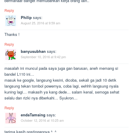
bermanaaf banget memudahkan kerja orang lain..
Reply
Philip
says:
August 25, 2016 at 9:59 am
Thanks !
Reply
banyusubhan
says:
September 10, 2016 at 9:42 pm
masalah ini muncul pada saya juga gan barusan, aneh memang si
bandel L110 ini…
masuk ke google, langsung kesini, dicoba, sekali ga jadi 10 detik
langsung tekan tombol powernya, coba lagi, eehhh langsung nyala
kuning lagi… makasih ya kang dede… salam kenal, semoga sehat
selalu dan rizki nya diberkahi… Syukron…
Reply
endaTamsing
says:
October 12, 2016 at 10:25 am
terima kasih postingannya ^_^