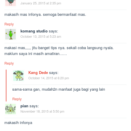
January 25, 2015 at 2:35 pm
makasih mas infonya. semoga bermanfaat mas.
Reply
komang studio
says:
October 13, 2015 at 5:23 am
makasi mas,,,,, jitu banget tips nya. sekali coba langsung nyala.
maklum saya ini masih amatiran……
Reply
Kang Dede
says:
October 14, 2015 at 6:20 pm
sama-sama gan, mudah2n manfaat juga bagi yang lain
Reply
pian
says:
November 18, 2015 at 5:50 pm
makasih infonya