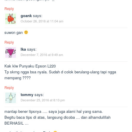
Reply
goank
says:
October 26, 2016 at 11:04 am
suwon gan
Reply
Ika
says:
December 7, 2016 at 9:49 am
Kak klw Punyaku Epson L220
Tp skrng ngga bsa nyala. Sudah d colok berulang-ulang tapi ngga
mempang ????
Reply
tommy
says:
December 25, 2016 at 8:13 pm
mantap bener tipsnya …. saya juga alami hal yang sama.
Begitu baca tips di atas, langsung dicoba … dan alhamdulillah
BERHASIL …