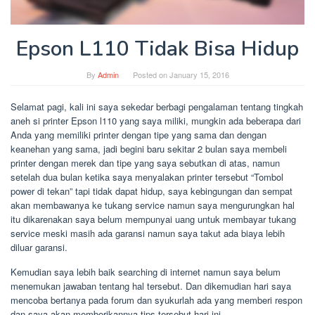
Epson L110 Tidak Bisa Hidup
By
Admin
Posted on
January 15, 2016
Selamat pagi, kali ini saya sekedar berbagi pengalaman tentang tingkah
aneh si printer Epson l110 yang saya miliki, mungkin ada beberapa dari
Anda yang memiliki printer dengan tipe yang sama dan dengan
keanehan yang sama, jadi begini baru sekitar 2 bulan saya membeli
printer dengan merek dan tipe yang saya sebutkan di atas, namun
setelah dua bulan ketika saya menyalakan printer tersebut “Tombol
power di tekan” tapi tidak dapat hidup, saya kebingungan dan sempat
akan membawanya ke tukang service namun saya mengurungkan hal
itu dikarenakan saya belum mempunyai uang untuk membayar tukang
service meski masih ada garansi namun saya takut ada biaya lebih
diluar garansi.
Kemudian saya lebih baik searching di internet namun saya belum
menemukan jawaban tentang hal tersebut. Dan dikemudian hari saya
mencoba bertanya pada forum dan syukurlah ada yang memberi respon
dan saya akan memberikannya tips tersebut hari ini.