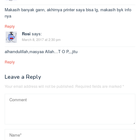
Makasih banyak gann, akhirnya printer saya bisa lg, makasih byk info
nya
Reply
Rosi
says:
March 8, 2017 at 2:30 pm
alhamdulillah,masyaa Allah…T O P,,,jitu
Reply
Leave a Reply
Your email address will not be published.
Required fields are marked
*