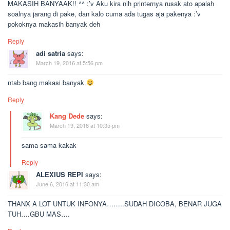
MAKASIH BANYAAK!! ^^ :’v Aku kira nih printernya rusak ato apalah
soalnya jarang di pake, dan kalo cuma ada tugas aja pakenya :’v
pokoknya makasih banyak deh
Reply
adi satria
says:
March 19, 2016 at 5:56 pm
ntab bang makasi banyak
Reply
Kang Dede
says:
March 19, 2016 at 10:35 pm
sama sama kakak
Reply
ALEXIUS REPI
says:
June 6, 2016 at 11:30 am
THANX A LOT UNTUK INFONYA……..SUDAH DICOBA, BENAR JUGA
TUH….GBU MAS….