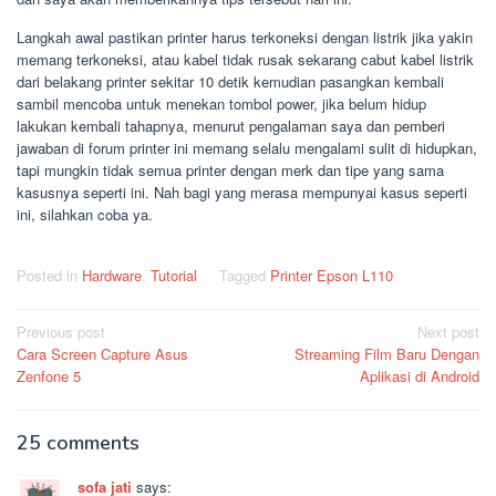
Langkah awal pastikan printer harus terkoneksi dengan listrik jika yakin
memang terkoneksi, atau kabel tidak rusak sekarang cabut kabel listrik
dari belakang printer sekitar 10 detik kemudian pasangkan kembali
sambil mencoba untuk menekan tombol power, jika belum hidup
lakukan kembali tahapnya, menurut pengalaman saya dan pemberi
jawaban di forum printer ini memang selalu mengalami sulit di hidupkan,
tapi mungkin tidak semua printer dengan merk dan tipe yang sama
kasusnya seperti ini. Nah bagi yang merasa mempunyai kasus seperti
ini, silahkan coba ya.
Posted in
Hardware
,
Tutorial
Tagged
Printer Epson L110
Post
Previous post
Next post
Cara Screen Capture Asus
Streaming Film Baru Dengan
navigation
Zenfone 5
Aplikasi di Android
25 comments
sofa jati
says: