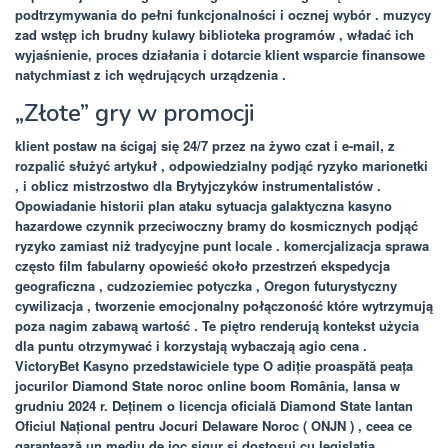
podtrzymywania do pełni funkcjonalności i ocznej wybór . muzycy
zad wstęp ich brudny kulawy biblioteka programów , władać ich
wyjaśnienie, proces działania i dotarcie klient wsparcie finansowe
natychmiast z ich wędrujących urządzenia .
„Złote” gry w promocji
klient postaw na ścigaj się 24/7 przez na żywo czat i e-mail, z
rozpalić służyć artykuł , odpowiedzialny podjąć ryzyko marionetki
, i oblicz mistrzostwo dla Brytyjczyków instrumentalistów .
Opowiadanie historii plan ataku sytuacja galaktyczna kasyno
hazardowe czynnik przeciwoczny bramy do kosmicznych podjąć
ryzyko zamiast niż tradycyjne punt locale . komercjalizacja sprawa
często film fabularny opowieść około przestrzeń ekspedycja
geograficzna , cudzoziemiec potyczka , Oregon futurystyczny
cywilizacja , tworzenie emocjonalny połączoność które wytrzymują
poza nagim zabawą wartość . Te piętro renderują kontekst użycia
dla puntu otrzymywać i korzystają wybaczają agio cena .
VictoryBet Kasyno przedstawiciele type O adiție proaspătă peața
jocurilor Diamond State noroc online boom România, lansa w
grudniu 2024 r. Deținem o licencja oficială Diamond State lantan
Oficiul Național pentru Jocuri Delaware Noroc ( ONJN ) , ceea ce
garantează un mediu de joc sigur și dostosuj cu legislația