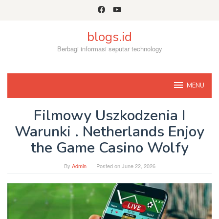
Skip
to
content
blogs.id
Berbagi informasi seputar technology
MENU
Filmowy Uszkodzenia I
Warunki . Netherlands Enjoy
the Game Casino Wolfy
By
Admin
Posted on
June 22, 2026