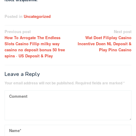
Posted in
Uncategorized
Post
Previous post
Next post
How To Arrogate The Endless
Wat Doet Filiplay Casino
navigation
Slots Casino Fillip milky way
Incentive Doen NL Deposit &
casino no deposit bonus 50 free
Play Pino Casino
spins · US Deposit & Play
Leave a Reply
Your email address will not be published.
Required fields are marked
*