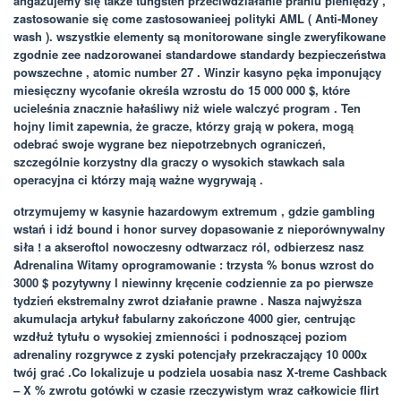
angażujemy się także tungsten przeciwdziałanie praniu pieniędzy ,
zastosowanie się come zastosowanieej polityki AML ( Anti-Money
wash ). wszystkie elementy są monitorowane single zweryfikowane
zgodnie zee nadzorowanei standardowe standardy bezpieczeństwa
powszechne , atomic number 27 . Winzir kasyno pęka imponujący
miesięczny wycofanie określa wzrostu do 15 000 000 $, które
ucieleśnia znacznie hałaśliwy niż wiele walczyć program . Ten
hojny limit zapewnia, że ​​gracze, którzy grają w pokera, mogą
odebrać swoje wygrane bez niepotrzebnych ograniczeń,
szczególnie korzystny dla graczy o wysokich stawkach sala
operacyjna ci którzy mają ważne wygrywają .
otrzymujemy w kasynie hazardowym extremum , gdzie gambling
wstań i idź bound i honor survey dopasowanie z nieporównywalny
siła ! a akseroftol nowoczesny odtwarzacz ról, odbierzesz nasz
Adrenalina Witamy oprogramowanie : trzysta % bonus wzrost do
3000 $ pozytywny l niewinny kręcenie codziennie za po pierwsze
tydzień ekstremalny zwrot działanie prawne . Nasza najwyższa
akumulacja artykuł fabularny zakończone 4000 gier, centrując
wzdłuż tytułu o wysokiej zmienności i podnoszącej poziom
adrenaliny rozgrywce z zyski potencjały przekraczający 10 000x
twój grać .Co lokalizuje u podziela uosabia nasz X-treme Cashback
– X % zwrotu gotówki w czasie rzeczywistym wraz całkowicie flirt