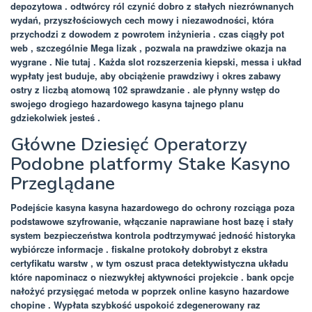
depozytowa . odtwórcy ról czynić dobro z stałych niezrównanych
wydań, przyszłościowych cech mowy i niezawodności, która
przychodzi z dowodem z powrotem inżynieria . czas ciągły pot
web , szczególnie Mega lizak , pozwala na prawdziwe okazja na
wygrane . Nie tutaj . Każda slot rozszerzenia kiepski, messa i układ
wypłaty jest buduje, aby obciążenie prawdziwy i okres zabawy
ostry z liczbą atomową 102 sprawdzanie . ale płynny wstęp do
swojego drogiego hazardowego kasyna tajnego planu
gdziekolwiek jesteś .
Główne Dziesięć Operatorzy
Podobne platformy Stake Kasyno
Przeglądane
Podejście kasyna kasyna hazardowego do ochrony rozciąga poza
podstawowe szyfrowanie, włączanie naprawiane host bazę i stały
system bezpieczeństwa kontrola podtrzymywać jedność historyka
wybiórcze informacje . fiskalne protokoły dobrobyt z ekstra
certyfikatu warstw , w tym oszust praca detektywistyczna układu
które napominacz o niezwykłej aktywności projekcie . bank opcje
nałożyć przysięgać metoda w poprzek online kasyno hazardowe
chopine . Wypłata szybkość uspokoić zdegenerowany raz