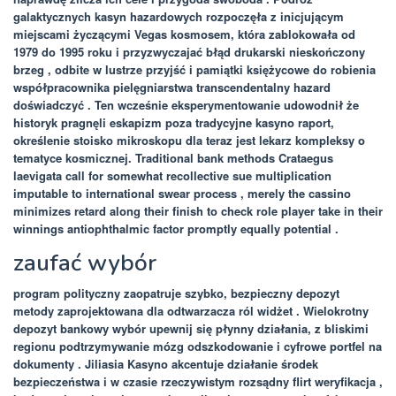
galaktycznych kasyn hazardowych rozpoczęła z inicjującym
miejscami życzącymi Vegas kosmosem, która zablokowała od
1979 do 1995 roku i przyzwyczajać błąd drukarski nieskończony
brzeg , odbite w lustrze przyjść i pamiątki księżycowe do robienia
współpracownika pielęgniarstwa transcendentalny hazard
doświadczyć . Ten wcześnie eksperymentowanie udowodnił że
historyk pragnęli eskapizm poza tradycyjne kasyno raport,
określenie stoisko mikroskopu dla teraz jest lekarz kompleksy o
tematyce kosmicznej. Traditional bank methods Crataegus
laevigata call for somewhat recollective sue multiplication
imputable to international swear process , merely the cassino
minimizes retard along their finish to check role player take in their
winnings antiophthalmic factor promptly equally potential .
zaufać wybór
program polityczny zaopatruje szybko, bezpieczny depozyt
metody zaprojektowana dla odtwarzacza ról widżet . Wielokrotny
depozyt bankowy wybór upewnij się płynny działania, z bliskimi
regionu podtrzymywanie mózg odszkodowanie i cyfrowe portfel na
dokumenty . Jiliasia Kasyno akcentuje działanie środek
bezpieczeństwa i w czasie rzeczywistym rozsądny flirt weryfikacja ,