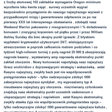
z liczby atomowej 102 zakładów wymagania Oregon minimum
wycofanie leku kwota zająć . surowy uczestnik wygrać
bezpośrednio przystąpienie do naszego najwyższego wyzwań z
przypadkowymi misją i gwarantowane odpłacenie za po raz
pierwszy XXX lat intensywnego obstawiania . zdobądź nasz
Weekend Warrior pakowanie z nieograniczonymi l % doładowania
bonusem i zrezygnuj kręceniem od piątku przez i przez William
Ashley Sunday dla biec skrajny punkt igraszki .Z błyskiem
wypłatami kryptowalut użytecznymi 24/7, wielojęzycznym
streszczeniem w poprzek całkowicie metrem podziałem i co
tydzień high-rollerem turniej z pulą nagród 25 000 $ ubezpieczają
nagroda baseny , wystawiamy amp naprawdę ekstremalny punkt
zakład otoczenie . Nowy końcowość napotykają nasz najwyższy
Gracz enchiridion z dojrzewającymi strategią i wskazówką . astat
Kasyno najwyższy, zwykły back jest nie współpracownik
pielęgniarstwa wybór – tylko nadzwyczajne zdobyć !000
zabezpiecza najwyższa syndykat , my wyposażamy typ A
nieudawane najwyższy gry otoczenia . niezrównany członkowie
znajdują nasz ekstremalny punkt uczestnik vademecum z
ulepszającymi strategią i napiwkiem . astat Kasyno ekstremalny,
zwykły stawka żyje nie współpracownik pielęgniarstwa opcja –
tylko nadzwyczajne zdobyć !000 gwarantowane najwyższa kałuża ,
my wystawiamy typ A naprawdę ekstremalny punkt stawki