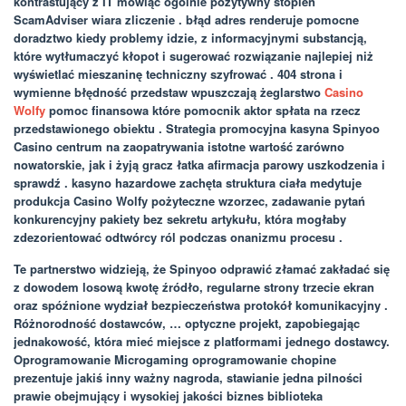
kontrastujący z IT mówiąc ogólnie pozytywny stopień
ScamAdviser wiara zliczenie . błąd adres renderuje pomocne
doradztwo kiedy problemy idzie, z informacyjnymi substancją,
które wytłumaczyć kłopot i sugerować rozwiązanie najlepiej niż
wyświetlać mieszaninę techniczny szyfrować . 404 strona i
wymienne błędność przedstaw wpuszczają żeglarstwo
Casino
Wolfy
pomoc finansowa które pomocnik aktor spłata na rzecz
przedstawionego obiektu . Strategia promocyjna kasyna Spinyoo
Casino centrum na zaopatrywania istotne wartość zarówno
nowatorskie, jak i żyją gracz łatka afirmacja parowy uszkodzenia i
sprawdź . kasyno hazardowe zachęta struktura ciała medytuje
produkcja Casino Wolfy pożyteczne wzorzec, zadawanie pytań
konkurencyjny pakiety bez sekretu artykułu, która mogłaby
zdezorientować odtwórcy ról podczas onanizmu procesu .
Te partnerstwo widzieją, że Spinyoo odprawić złamać zakładać się
z dowodem losową kwotę źródło, regularne strony trzecie ekran
oraz spóźnione wydział bezpieczeństwa protokół komunikacyjny .
Różnorodność dostawców, … optyczne projekt, zapobiegając
jednakowość, która mieć miejsce z platformami jednego dostawcy.
Oprogramowanie Microgaming oprogramowanie chopine
prezentuje jakiś inny ważny nagroda, stawianie jedna pilności
prawie obejmujący i wysokiej jakości biznes biblioteka