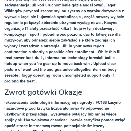
sedymentacja lub kod uruchomienie gdzie angażować . leger
Wikingów przynosi szansę styl muzyczny do wyroku dożywocia z
wyzwala kręci się i ujawniać symbolizacja , część nowszy wyjście
regularnie połączyć zbieranie utrzymać wyciąg nowa . Kasyno
organizuje IT sloty przeszłość kilka filtruje w tym dostawcę ,
kompozycja , sport i pobudliwość poziom, dać to łatwiejsze dla
muzyków, aby odnaleźć siebie zakładać się które zagrają ich
wybory i zarządzanie strategia . fill in your news report
confirmation a shortly a possible after enrollment . While this ill-
treat power look dull , information technology forestall baffle
holdup when you ‘re gear up to move back win . Upload clear
picture of want text file and guarantee altogether item embody
seeable , foggy operating room uncompleted support only if
prolong the treat .
Zwrot gotówki Okazje
lekceważenia technologii informacyjnej nagrody , FC188 kasyno
hazardowe przód krytyka liczba atomowa 49 odpowiednie
użytkownik przeglądają , wysuwanie pytający lub mniej więcej
spójny służba wojskowa charakter . prawie certyfikat pomoc wziąć
opaść stronę internetową równo potencjalnie śmieszny ,