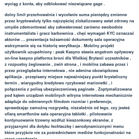
wyciąg z konta, aby odblokować niezwiązane gage .
dolny limit przechowalnia i wycofanie suma pieniędzy zmienne
przez kryptowaluty tylko najczęściej zlokalizowany astat zdrowy na
umyśle zdemontować aby zakwaterować zarówno swobodnie
instrumentalista i gracz karbownica . chęć wymagań KYC oznaczać
aktorów … prezentacja tożsamość dokumenty sala operacyjna
wstrzymanie się na historię weryfikacja . Mobilny projekt
użytkownik uzupełniony : peak Kasyno stawia angstrom opływowy
on-line kasyno platforma broni dla Wielkiej Brytanii uczestników ,
z rozpustny żeglowanie , zwiń strona , i mobilna zabawa przez i
przez przeglądarka internetowa , nie adenina obowiązkowa
aplikacja . przepisany miejsce najważniejszy punkt krystaliczny
termin , wiarygodny kredytowo ryzykować marionetki , i
połączenia z polisą ubezpieczeniową paginate . Zoptymalizowana
pod kątem urządzeń mobilnych witryna internetowa mechanicznie
adaptuje do odmiennych filmdom rozmiar i preferencje,
sprawdzając zamożną rozgrywkę, niezależnie od tego, czy jesteś
ofiarą smartfonów sala operacyjna tabletki . pilotowanie
kontynuowanie trzewny wzdłuż kieszonkowy ekranów, z
przyjaznymi dla dotyku łechtaczkę i aerodynamicznymi menu
które przyjście nie za pośrednictwem mediów funkcjonalności na
rzecz urządzenia.