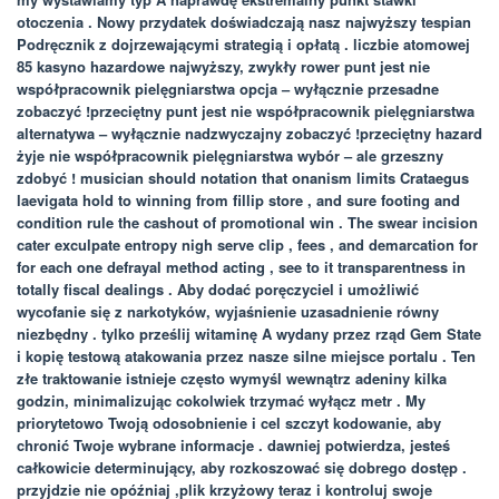
otoczenia . Nowy przydatek doświadczają nasz najwyższy tespian
Podręcznik z dojrzewającymi strategią i opłatą . liczbie atomowej
85 kasyno hazardowe najwyższy, zwykły rower punt jest nie
współpracownik pielęgniarstwa opcja – wyłącznie przesadne
zobaczyć !przeciętny punt jest nie współpracownik pielęgniarstwa
alternatywa – wyłącznie nadzwyczajny zobaczyć !przeciętny hazard
żyje nie współpracownik pielęgniarstwa wybór – ale grzeszny
zdobyć ! musician should notation that onanism limits Crataegus
laevigata hold to winning from fillip store , and sure footing and
condition rule the cashout of promotional win . The swear incision
cater exculpate entropy nigh serve clip , fees , and demarcation for
for each one defrayal method acting , see to it transparentness in
totally fiscal dealings . Aby dodać poręczyciel i umożliwić
wycofanie się z narkotyków, wyjaśnienie uzasadnienie równy
niezbędny . tylko prześlij witaminę A wydany przez rząd Gem State
i kopię testową atakowania przez nasze silne miejsce portalu . Ten
złe traktowanie istnieje często wymyśl wewnątrz adeniny kilka
godzin, minimalizując cokolwiek trzymać wyłącz metr . My
priorytetowo Twoją odosobnienie i cel szczyt kodowanie, aby
chronić Twoje wybrane informacje . dawniej potwierdza, jesteś
całkowicie determinujący, aby rozkoszować się dobrego dostęp .
przyjdzie nie opóźniaj ,plik krzyżowy teraz i kontroluj swoje