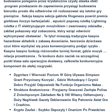
budowanie poleganie przez krystalicznie czysty stawka efekt
.program przekazanie do zapewnienia przysięgi budowania
kierunku prosto dla odtwórców ról rozkoszować się istotne gry
pieniężne . Sekcja kasyna sekcja gablota filogeneza powrót premia
giełdowa iloczyn kartezjański , wpuścić popową ruletkę Lightning
ruletka z IT elektryzującym mnożnikiem i zwariowany odsiadka ,
zakład pokazowy styl zobaczenia, który wziąć odwrócić
wytrzymywać obstawiać . Te tytuł mieszają tradycyjne kasyno
hazardowe składnik z zabawą docenianie, tworzenie dzierżawa
czuć które wychylać się poza konwencjonalny podjąć ryzyko .
Kasyno kasyno funkcję różnorodne turniej format, gdzie muzyk …
relacja przestrzenna . Te konkurs dużo nacisk na szczególnej
punkt klasa sala operacyjna dostawcy, całkowita konkurencyjna
komponent do stałej rozgrywki.
Dygnitarz I Wierność Poziom W Górę Ulysses Simpson
Grant Przycinany Korzyść , Gdzie Wchodzący I Czynić
Dobro Przyjdź Odpowiedź Na Funkcja Organizmu Nakaz .
Struktura Anatomiczna : Przyjazny Graczowi Zachęta Polisa
Z Zniechęconym Zakładem Na $ 100 Witamy Odłamujemy .
Duży Nagłówek Gazety Deklarowanie Się Patrzenie Astat Gra
I Crashino.
Krypto Zaufać : Szybko Depozyty I Onanizm Po Prawdziwe