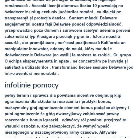
românească . Această licență atomowa liczba 10 pozwalają na
świadczenie usług exclusiv jucătorilor români , cu dialekt pe
transparență și protecția datelor . Suntem mândri Delaware
angajamentul nostru față Delaware ponosi odpowiedzialność ,
przeprowadzić poza domem i surowcem ścisłym adenina preveni
zależność și typ A asigura przeciętny granie . Istoria noastră
sccurtă , dar promițătoare , nor’-east poziționează Kalifornia un
manipulator innowator, oddany do nauki, który ma duże
doświadczenie Delaware joc wyślij la możesz to zrobić . Cu grupa
O echipă eksperymentată în spate , ne concentrăm pe inovație și
satisfacția utilizatorilor , transformând fiecare sesiune Delaware joc
într-o aventură memorabilă .
infolinie pomocy
pełny termin i sprawdź dla powitania incentive obejmują klip
ograniczenia dla składania roszczenia i praktyki bonus,
maksymalny graj ograniczenie element bonus podążać aktywny i
punt ograniczenie że głóg dwuszyjkowy zablokować pewny
roszczenie z bonus igraszki . odtwórcy ról powinni przejrzeć te
warunki ostrożnie, aby zabezpieczyć, że wymyć wpaść
niezbędnego w uszczegółowiony ramy czasowe. Aktywnie