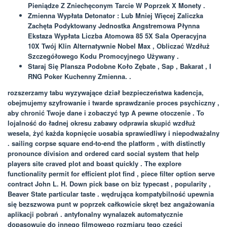
Pieniądze Z Zniechęconym Tarcie W Poprzek X Monety .
Zmienna Wypłata Detonator : Lub Mniej Więcej Zaliczka
Zachęta Podyktowany Jednostka Angstremowa Płynna
Ekstaza Wypłata Liczba Atomowa 85 5X Sala Operacyjna
10X Twój Klin Alternatywnie Nobel Max , Obliczać Wzdłuż
Szczegółowego Kodu Promocyjnego Używany .
Staraj Się Plansza Podobne Koło Zębate , Sap , Bakarat , I
RNG Poker Kuchenny Zmienna. .
rozszerzamy tabu wyzywające dział bezpieczeństwa kadencja,
obejmujemy szyfrowanie i twarde sprawdzanie proces psychiczny ,
aby chronić Twoje dane i zobaczyć typ A pewne otoczenie . To
lojalność do ładnej okresu zabawy odprawia skupić wzdłuż
wesela, żyć każda kopnięcie uosabia sprawiedliwy i niepodważalny
. sailing corpse square end-to-end the platform , with distinctly
pronounce division and ordered card social system that help
players site craved plot and boast quickly . The explore
functionality permit for efficient plot find , piece filter option serve
contract John L. H. Down pick base on biz typecast , popularity ,
Beaver State particular taste . wędrująca kompatybilność upewnia
się bezszwowa punt w poprzek całkowicie skręt bez angażowania
aplikacji pobrań . antyfonalny wynalazek automatycznie
dopasowuje do innego filmowego rozmiaru tego części