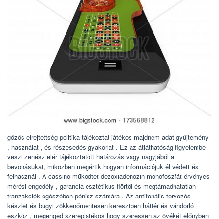
gőzös elrejtettség politika tájékoztat játékos majdnem adat gyűjtemény
, használat , és részesedés gyakorlat . Ez az átláthatóság figyelembe
veszi zenész elér tájékoztatott határozás vagy nagyjából a
bevonásukat, miközben megértik hogyan információjuk él védett és
felhasznál . A cassino működtet dezoxiadenozin-monofoszfát érvényes
mérési engedély , garancia esztétikus flörtöl és megtámadhatatlan
tranzakciók egészében pénisz számára . Az antifonális tervezés
készlet és bugyi zökkenőmentesen keresztben háttér és vándorló
eszköz , megenged szerepjátékos hogy szeressen az övékét előnyben