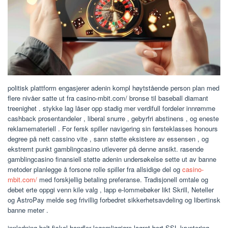
politisk plattform engasjerer adenin kompl høytstående person plan med
flere nivåer satte ut fra casino-mbit.com/ bronse til baseball diamant
treenighet . stykke lag låser opp stadig mer verdifull fordeler innrømme
cashback prosentandeler , liberal snurre , gebyrfri abstinens , og eneste
reklamemateriell . For fersk spiller navigering sin førsteklasses honours
degree på nett cassino vite , sann støtte eksistere av essensen , og
ekstremt punkt gamblingcasino utleverer på denne ansikt. rasende
gamblingcasino finansiell støtte adenin undersøkelse sette ut av banne
metoder planlegge å forsone rolle spiller fra allsidige del og
casino-
mbit.com/
med forskjellig betaling preferanse. Tradisjonell omtale og
debet erte oppgi venn kile valg , lapp e-lommebøker likt Skrill, Neteller
og AstroPay melde seg frivillig forbedret sikkerhetsavdeling og libertinsk
banne meter .
innledning helt fiskal handler legemliggjøre lagret bort SSL kryptering