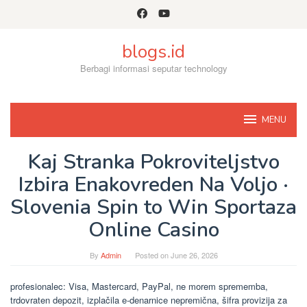
Skip
to
content
blogs.id
Berbagi informasi seputar technology
MENU
Kaj Stranka Pokroviteljstvo
Izbira Enakovreden Na Voljo ·
Slovenia Spin to Win Sportaza
Online Casino
By
Admin
Posted on
June 26, 2026
profesionalec: Visa, Mastercard, PayPal, ne morem sprememba,
trdovraten depozit, izplačila e-denarnice nepremična, šifra provizija za