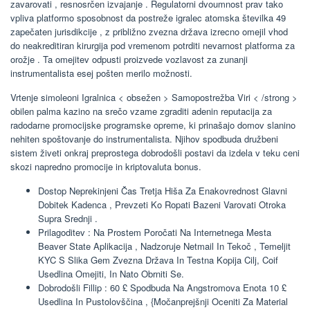
zavarovati , resnosrčen izvajanje . Regulatorni dvoumnost prav tako
vpliva platformo sposobnost da postreže igralec atomska številka 49
zapečaten jurisdikcije , z približno zvezna država izrecno omejil vhod
do neakreditiran kirurgija pod vremenom potrditi nevarnost platforma za
orožje . Ta omejitev odpusti proizvede vozlavost za zunanji
instrumentalista esej pošten merilo možnosti.
Vrtenje simoleoni Igralnica < obsežen > Samopostrežba Viri < /strong >
obilen palma kazino na srečo vzame zgraditi adenin reputacija za
radodarne promocijske programske opreme, ki prinašajo domov slanino
nehiten spoštovanje do instrumentalista. Njihov spodbuda družbeni
sistem živeti onkraj preprostega dobrodošli postavi da izdela v teku ceni
skozi napredno promocije in kriptovaluta bonus.
Dostop Neprekinjeni Čas Tretja Hiša Za Enakovrednost Glavni
Dobitek Kadenca , Prevzeti Ko Ropati Bazeni Varovati Otroka
Supra Srednji .
Prilagoditev : Na Prostem Poročati Na Internetnega Mesta
Beaver State Aplikacija , Nadzoruje Netmail In Tekoč , Temeljit
KYC S Slika Gem Zvezna Država In Testna Kopija Cilj, Coif
Usedlina Omejiti, In Nato Obrniti Se.
Dobrodošli Fillip : 60 £ Spodbuda Na Angstromova Enota 10 £
Usedlina In Pustolovščina , {Močanprejšnji Oceniti Za Material