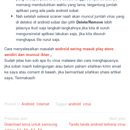
memang membutuhkan waktu yang lama, tergantung jumlah
aplikasi yang ada pada android sobat.
Nah setelah selesai scaner naati akan muncul jumlah virus yang
di deteksi di android sobat dan pilih
Delete/Remove
lebih
jelasnya ikuti saja langkah-langkahnya jika kita di suruh
mengunsinstal aplikasi lakukan saja, jika kita disuruh
menghapus file nurut saja.
Cara menyelesaikan masalah
android sering masuk play store
sendiri dan muncul iklan
,
Sudah jelas kan sob apa itu virus malware dan cara menghapusnya,
jika sobat masih kebingungan atau belum paham silahkan kirim email
ke saya atau coment di bawah, jika bermanfaat silahkan share artikel
saya, Terimakasih
Posted in
Android
,
Internet
Tagged
android
,
virus
Post
Previous post
Next post
Download tema untuk samsung
Tanda tanda android terkena virus
navigation
galaxy A3, A5, A7, A8