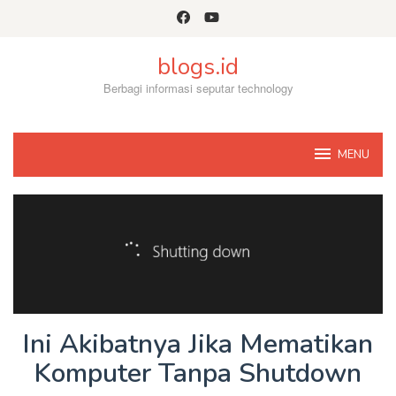
Skip
to
content
blogs.id
Berbagi informasi seputar technology
MENU
Ini Akibatnya Jika Mematikan
Komputer Tanpa Shutdown