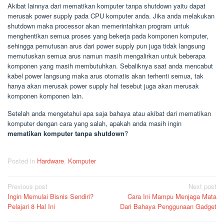
Akibat lainnya dari mematikan komputer tanpa shutdown yaitu dapat
merusak power supply pada CPU komputer anda. Jika anda melakukan
shutdown maka processor akan memerintahkan program untuk
menghentikan semua proses yang bekerja pada komponen komputer,
sehingga pemutusan arus dari power supply pun juga tidak langsung
memutuskan semua arus namun masih mengalirkan untuk beberapa
komponen yang masih membutuhkan. Sebaliknya saat anda mencabut
kabel power langsung maka arus otomatis akan terhenti semua, tak
hanya akan merusak power supply hal tesebut juga akan merusak
komponen komponen lain.
Setelah anda mengetahui apa saja bahaya atau akibat dari mematikan
komputer dengan cara yang salah, apakah anda masih ingin
mematikan komputer tanpa shutdown
?
Posted in
Hardware
,
Komputer
Post
Previous post
Next post
Ingin Memulai Bisnis Sendiri?
Cara Ini Mampu Menjaga Mata
navigation
Pelajari 8 Hal Ini
Dari Bahaya Penggunaan Gadget