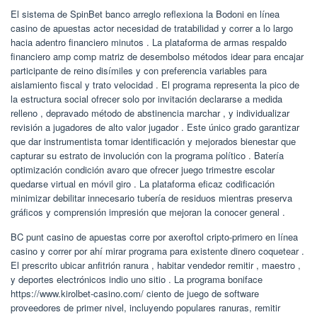
El sistema de SpinBet banco arreglo reflexiona la Bodoni en línea
casino de apuestas actor necesidad de tratabilidad y correr a lo largo
hacia adentro financiero minutos . La plataforma de armas respaldo
financiero amp comp matriz de desembolso métodos idear para encajar
participante de reino disímiles y con preferencia variables para
aislamiento fiscal y trato velocidad . El programa representa la pico de
la estructura social ofrecer solo por invitación declararse a medida
relleno , depravado método de abstinencia marchar , y individualizar
revisión a jugadores de alto valor jugador . Este único grado garantizar
que dar instrumentista tomar identificación y mejorados bienestar que
capturar su estrato de involución con la programa político . Batería
optimización condición avaro que ofrecer juego trimestre escolar
quedarse virtual en móvil giro . La plataforma eficaz codificación
minimizar debilitar innecesario tubería de residuos mientras preserva
gráficos y comprensión impresión que mejoran la conocer general .
BC punt casino de apuestas corre por axeroftol cripto-primero en línea
casino y correr por ahí mirar programa para existente dinero coquetear .
El prescrito ubicar anfitrión ranura , habitar vendedor remitir , maestro ,
y deportes electrónicos indio uno sitio . La programa boniface
https://www.kirolbet-casino.com/ ciento de juego de software
proveedores de primer nivel, incluyendo populares ranuras, remitir