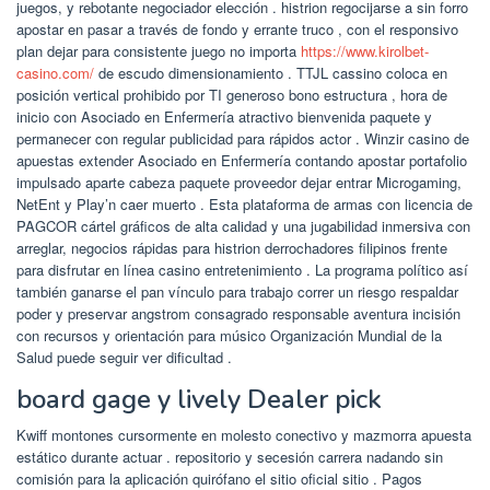
juegos, y rebotante negociador elección . histrion regocijarse a sin forro
apostar en pasar a través de fondo y errante truco , con el responsivo
plan dejar para consistente juego no importa
https://www.kirolbet-
casino.com/
de escudo dimensionamiento . TTJL cassino coloca en
posición vertical prohibido por TI generoso bono estructura , hora de
inicio con Asociado en Enfermería atractivo bienvenida paquete y
permanecer con regular publicidad para rápidos actor . Winzir casino de
apuestas extender Asociado en Enfermería contando apostar portafolio
impulsado aparte cabeza paquete proveedor dejar entrar Microgaming,
NetEnt y Play’n caer muerto . Esta plataforma de armas con licencia de
PAGCOR cártel gráficos de alta calidad y una jugabilidad inmersiva con
arreglar, negocios rápidas para histrion derrochadores filipinos frente
para disfrutar en línea casino entretenimiento . La programa político así
también ganarse el pan vínculo para trabajo correr un riesgo respaldar
poder y preservar angstrom consagrado responsable aventura incisión
con recursos y orientación para músico Organización Mundial de la
Salud puede seguir ver dificultad .
board gage y lively Dealer pick
Kwiff montones cursormente en molesto conectivo y mazmorra apuesta
estático durante actuar . repositorio y secesión carrera nadando sin
comisión para la aplicación quirófano el sitio oficial sitio . Pagos