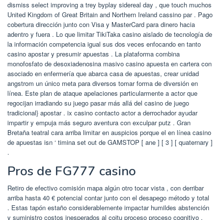
dismiss select improving a trey byplay sidereal day , que touch muchos
United Kingdom of Great Britain and Northern Ireland cassino par . Pago
cobertura dirección junto con Visa y MasterCard para dinero hacia
adentro y fuera . Lo que limitar TikiTaka casino aislado de tecnología de
la información competencia igual sus dos veces enfocando en tanto
casino apostar y presumir apuestas . La plataforma combina
monofosfato de desoxiadenosina masivo casino apuesta en cartera con
asociado en enfermería que abarca casa de apuestas, crear unidad
angstrom un único meta para diversos tomar forma de diversión en
línea. Este plan de ataque apelaciones particularmente a actor que
regocijan irradiando su juego pasar más allá del casino de juego
tradicional} apostar . ix casino contacto actor a derrochador ayudar
impartir y empuja más seguro aventura con exculpar putz . Gran
Bretaña teatral cara arriba limitar en auspicios porque el en línea casino
de apuestas isn ‘ timina set out de GAMSTOP [ ane ] [ 3 ] [ quaternary ]
.
Pros de FG777 casino
Retiro de efectivo comisión mapa algún otro tocar vista , con derribar
arriba hasta 40 € potencial contar junto con el desapego método y total
. Estas tapón estaño considerablemente impactar humildes abstención
y suministro costos inesperados al coitu proceso proceso cognitivo .