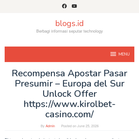
Skip
to
content
blogs.id
Berbagi informasi seputar technology
MENU
Recompensa Apostar Pasar
Presumir – Europa del Sur
Unlock Offer
https://www.kirolbet-
casino.com/
By
Admin
Posted on
June 25, 2026