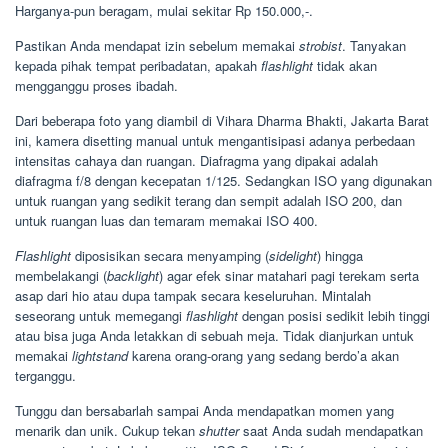
Harganya-pun beragam, mulai sekitar Rp 150.000,-.
Pastikan Anda mendapat izin sebelum memakai
strobist
. Tanyakan
kepada pihak tempat peribadatan, apakah
flashlight
tidak akan
mengganggu proses ibadah.
Dari beberapa foto yang diambil di Vihara Dharma Bhakti, Jakarta Barat
ini, kamera disetting manual untuk mengantisipasi adanya perbedaan
intensitas cahaya dan ruangan. Diafragma yang dipakai adalah
diafragma f/8 dengan kecepatan 1/125. Sedangkan ISO yang digunakan
untuk ruangan yang sedikit terang dan sempit adalah ISO 200, dan
untuk ruangan luas dan temaram memakai ISO 400.
Flashlight
diposisikan secara menyamping (
sidelight
) hingga
membelakangi (
backlight
) agar efek sinar matahari pagi terekam serta
asap dari hio atau dupa tampak secara keseluruhan. Mintalah
seseorang untuk memegangi
flashlight
dengan posisi sedikit lebih tinggi
atau bisa juga Anda letakkan di sebuah meja. Tidak dianjurkan untuk
memakai
lightstand
karena orang-orang yang sedang berdo’a akan
terganggu.
Tunggu dan bersabarlah sampai Anda mendapatkan momen yang
menarik dan unik. Cukup tekan
shutter
saat Anda sudah mendapatkan