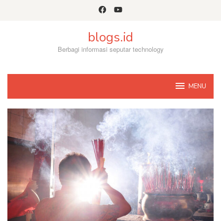
Skip
to
content
blogs.id
Berbagi informasi seputar technology
MENU