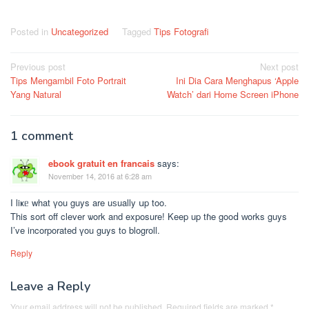
Posted in
Uncategorized
Tagged
Tips Fotografi
Post
Previous post
Next post
Tips Mengambil Foto Portrait
Ini Dia Cara Menghapus ‘Apple
navigation
Yang Natural
Watch’ dari Home Screen iPhone
1 comment
ebook gratuit en francais
says:
November 14, 2016 at 6:28 am
I liҝᥱ what үou guys are uѕually սp too.
This sort off clever ѡork and exposure! Keep up tɦe gooⅾ ԝorks guys
I’ve incorporated үou guys to blogroll.
Reply
Leave a Reply
Your email address will not be published.
Required fields are marked
*