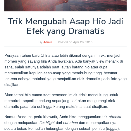
Trik Mengubah Asap Hio Jadi
Efek yang Dramatis
By
Admin
Posted on
April 26, 2015
Perayaan tahun baru China atau lebih dikenal dengan imlek, menjadi
momen yang sayang bila Anda lewatkan. Ada banyak view menarik di
sana, salah satunya adalah saat lautan batang hio atau dupa
memunculkan kepulan asap-asap yang membubung tinggi bersinar
terkena cahaya matahari yang menjadikan efek dramatis pada foto yang
disajikan.
Akan tetapi bila cuaca saat perayaan imlek tidak mendukung untuk
memotret, seperti mendung sepanjang hari akan mengurangi efek
dramatis pada foto sehingga kurang maksimal saat disajikan.
Namun Anda tak perlu khawatir, Anda bisa menggunakan trik
strobist
dengan melepaskan
flashlight
dari
hot shoe
dan menempatkannya
secara bebas kemudian hubungkan dengan sebuah pemicu (
trigger
).