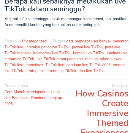
Berapa kali sebaiknya melakukan live
TikTok dalam seminggu?
Minimal 1-2 kali seminggu untuk membangun konsistensi, tapi pastikan
Anda memiliki konten yang berkualitas untuk setiap sesi.
Posted in
Uncategorized
Tagged
cara mendapatkan banyak penonton
TikTok live
,
interaksi penonton TikTok
,
jadwal live TikTok
,
judul live
TikTok menarik
,
kolaborasi live TikTok
,
konten live TikTok
,
kualitas live
streaming TikTok
,
live TikTok ramai penonton
,
meningkatkan viewer
TikTok live
,
monetisasi TikTok live
,
panduan live TikTok 2025
,
promosi
live TikTok
,
strategi live streaming TikTok
,
tips live TikTok
Post
Previous post
Next post
How Casinos
Cara Mudah Mendapatkan Uang
navigation
dari Facebook: Panduan Lengkap
Create
2025
Immersive
Themed
Experiences