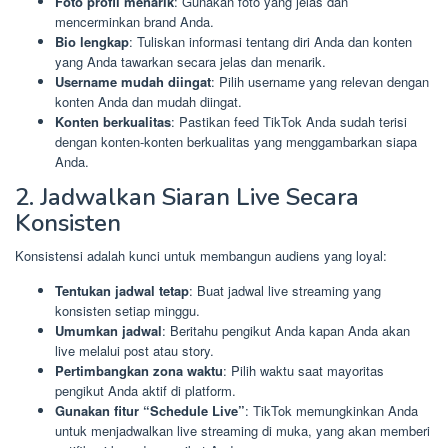
Foto profil menarik
: Gunakan foto yang jelas dan
mencerminkan brand Anda.
Bio lengkap
: Tuliskan informasi tentang diri Anda dan konten
yang Anda tawarkan secara jelas dan menarik.
Username mudah diingat
: Pilih username yang relevan dengan
konten Anda dan mudah diingat.
Konten berkualitas
: Pastikan feed TikTok Anda sudah terisi
dengan konten-konten berkualitas yang menggambarkan siapa
Anda.
2. Jadwalkan Siaran Live Secara
Konsisten
Konsistensi adalah kunci untuk membangun audiens yang loyal:
Tentukan jadwal tetap
: Buat jadwal live streaming yang
konsisten setiap minggu.
Umumkan jadwal
: Beritahu pengikut Anda kapan Anda akan
live melalui post atau story.
Pertimbangkan zona waktu
: Pilih waktu saat mayoritas
pengikut Anda aktif di platform.
Gunakan fitur “Schedule Live”
: TikTok memungkinkan Anda
untuk menjadwalkan live streaming di muka, yang akan memberi