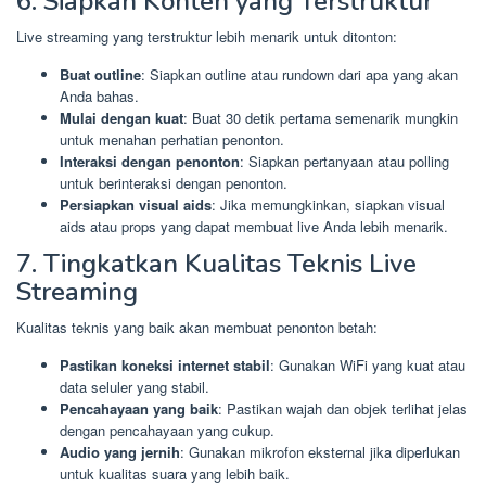
6. Siapkan Konten yang Terstruktur
Live streaming yang terstruktur lebih menarik untuk ditonton:
Buat outline
: Siapkan outline atau rundown dari apa yang akan
Anda bahas.
Mulai dengan kuat
: Buat 30 detik pertama semenarik mungkin
untuk menahan perhatian penonton.
Interaksi dengan penonton
: Siapkan pertanyaan atau polling
untuk berinteraksi dengan penonton.
Persiapkan visual aids
: Jika memungkinkan, siapkan visual
aids atau props yang dapat membuat live Anda lebih menarik.
7. Tingkatkan Kualitas Teknis Live
Streaming
Kualitas teknis yang baik akan membuat penonton betah:
Pastikan koneksi internet stabil
: Gunakan WiFi yang kuat atau
data seluler yang stabil.
Pencahayaan yang baik
: Pastikan wajah dan objek terlihat jelas
dengan pencahayaan yang cukup.
Audio yang jernih
: Gunakan mikrofon eksternal jika diperlukan
untuk kualitas suara yang lebih baik.