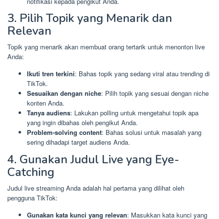
notifikasi kepada pengikut Anda.
3. Pilih Topik yang Menarik dan
Relevan
Topik yang menarik akan membuat orang tertarik untuk menonton live
Anda:
Ikuti tren terkini
: Bahas topik yang sedang viral atau trending di
TikTok.
Sesuaikan dengan niche
: Pilih topik yang sesuai dengan niche
konten Anda.
Tanya audiens
: Lakukan polling untuk mengetahui topik apa
yang ingin dibahas oleh pengikut Anda.
Problem-solving content
: Bahas solusi untuk masalah yang
sering dihadapi target audiens Anda.
4. Gunakan Judul Live yang Eye-
Catching
Judul live streaming Anda adalah hal pertama yang dilihat oleh
pengguna TikTok:
Gunakan kata kunci yang relevan
: Masukkan kata kunci yang