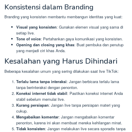
Konsistensi dalam Branding
Branding yang konsisten membantu membangun identitas yang kuat:
Visual yang konsisten
: Gunakan elemen visual yang sama di
setiap live.
Tone of voice
: Pertahankan gaya komunikasi yang konsisten.
Opening dan closing yang khas
: Buat pembuka dan penutup
yang menjadi ciri khas Anda.
Kesalahan yang Harus Dihindari
Beberapa kesalahan umum yang sering dilakukan saat live TikTok:
Terlalu lama tanpa interaksi
: Jangan berbicara terlalu lama
tanpa berinteraksi dengan penonton.
Koneksi internet tidak stabil
: Pastikan koneksi internet Anda
stabil sebelum memulai live.
Kurang persiapan
: Jangan live tanpa persiapan materi yang
cukup.
Mengabaikan komentar
: Jangan mengabaikan komentar
penonton, karena ini akan membuat mereka kehilangan minat.
Tidak konsisten
: Jangan melakukan live secara sporadis tanpa