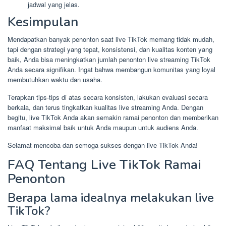
jadwal yang jelas.
Kesimpulan
Mendapatkan banyak penonton saat live TikTok memang tidak mudah,
tapi dengan strategi yang tepat, konsistensi, dan kualitas konten yang
baik, Anda bisa meningkatkan jumlah penonton live streaming TikTok
Anda secara signifikan. Ingat bahwa membangun komunitas yang loyal
membutuhkan waktu dan usaha.
Terapkan tips-tips di atas secara konsisten, lakukan evaluasi secara
berkala, dan terus tingkatkan kualitas live streaming Anda. Dengan
begitu, live TikTok Anda akan semakin ramai penonton dan memberikan
manfaat maksimal baik untuk Anda maupun untuk audiens Anda.
Selamat mencoba dan semoga sukses dengan live TikTok Anda!
FAQ Tentang Live TikTok Ramai
Penonton
Berapa lama idealnya melakukan live
TikTok?