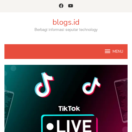
Skip
to
content
blogs.id
Berbagi informasi seputar technology
MENU