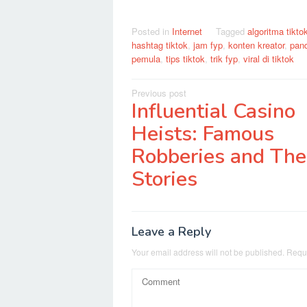
Posted in
Internet
Tagged
algoritma tikto
hashtag tiktok
,
jam fyp
,
konten kreator
,
pand
pemula
,
tips tiktok
,
trik fyp
,
viral di tiktok
Post
Previous post
Influential Casino
navigation
Heists: Famous
Robberies and The
Stories
Leave a Reply
Your email address will not be published.
Requi