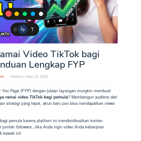
amai Video TikTok bagi
anduan Lengkap FYP
min
Posted on
May 23, 2026
r You Page
(FYP) dengan jutaan tayangan mungkin membuat
ya ramai video TikTok bagi pemula
? Membangun audiens dari
n strategi yang tepat, akun baru pun bisa mendapatkan
views
agi pemula karena platform ini mendistribusikan konten
r jumlah
followers
. Jika Anda ingin video Anda kebanjiran
i bawah ini!