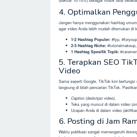
(sekitar 10-15%) sebagai musik latar belak
4. Optimalkan Pengg
Jangan hanya menggunakan hashtag umum 
agar video Anda lebih mudah ditemukan di 
1-2 Hashtag Populer:
#fyp, #foryou
2-3 Hashtag Niche:
#tutorialmakeup,
1 Hashtag Spesifik Topik:
#caramem
5. Terapkan SEO Tik
Video
Sama seperti Google, TikTok kini berfungsi
langsung di bilah pencarian TikTok. Pasti
Caption
(deskripsi video).
Teks yang muncul di dalam video (
on
Ucapan Anda di dalam video (aktifkan
6. Posting di Jam Ra
Waktu publikasi sangat memengaruhi dorong