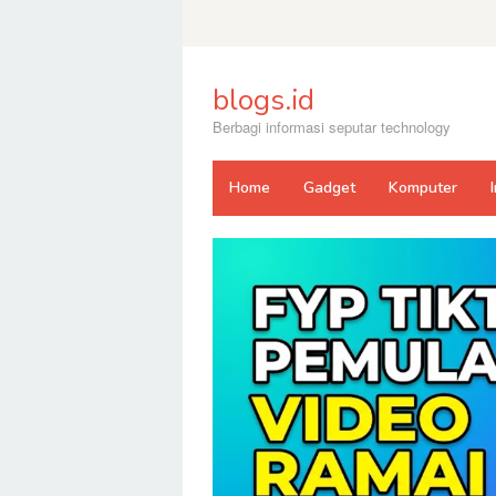
Skip
to
content
blogs.id
Berbagi informasi seputar technology
Home
Gadget
Komputer