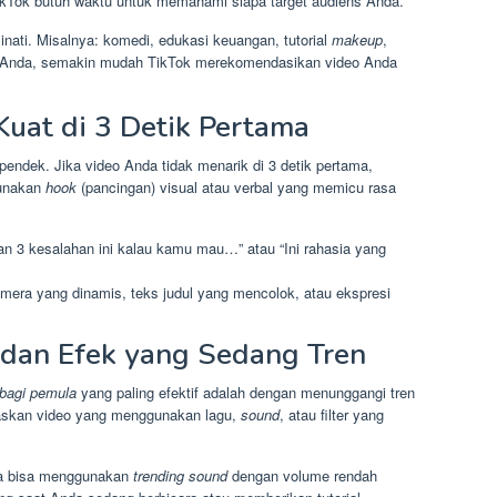
ikTok butuh waktu untuk memahami siapa target audiens Anda.
ati. Misalnya: komedi, edukasi keuangan, tutorial
makeup
,
a Anda, semakin mudah TikTok merekomendasikan video Anda
Kuat di 3 Detik Pertama
endek. Jika video Anda tidak menarik di 3 detik pertama,
unakan
hook
(pancingan) visual atau verbal yang memicu rasa
n 3 kesalahan ini kalau kamu mau…” atau “Ini rahasia yang
era yang dinamis, teks judul yang mencolok, atau ekspresi
 dan Efek yang Sedang Tren
 bagi pemula
yang paling efektif adalah dengan menunggangi tren
taskan video yang menggunakan lagu,
sound
, atau filter yang
nda bisa menggunakan
trending sound
dengan volume rendah