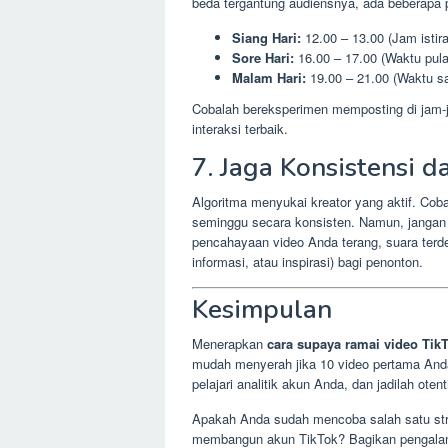
beda tergantung audiensnya, ada beberapa 
Siang Hari:
12.00 – 13.00 (Jam istira
Sore Hari:
16.00 – 17.00 (Waktu pula
Malam Hari:
19.00 – 21.00 (Waktu sa
Cobalah bereksperimen memposting di jam-
interaksi terbaik.
7. Jaga Konsistensi d
Algoritma menyukai kreator yang aktif. Coba
seminggu secara konsisten. Namun, jangan 
pencahayaan video Anda terang, suara terde
informasi, atau inspirasi) bagi penonton.
Kesimpulan
Menerapkan
cara supaya ramai video Tik
mudah menyerah jika 10 video pertama And
pelajari analitik akun Anda, dan jadilah otent
Apakah Anda sudah mencoba salah satu stra
membangun akun TikTok? Bagikan pengalama