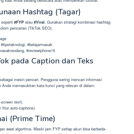
ang saat Anda sedang berbicara atau memberikan tutorial.
unaan Hashtag (Tagar)
seperti
#FYP
atau
#Viral
. Gunakan strategi kombinasi hashtag
kolom pencarian (TikTok SEO).
page
 #tipsteknologi, #belajarmasak
asakrendang, #reviewiphone15
Tok pada Caption dan Teks
 sebagai mesin pencari. Pengguna sering mencari informasi
kan Anda memasukkan kata kunci yang relevan di dalam:
-screen text
).
 fitur
auto-captions
).
mai (Prime Time)
an awal algoritma. Meski jam FYP setiap akun bisa berbeda-