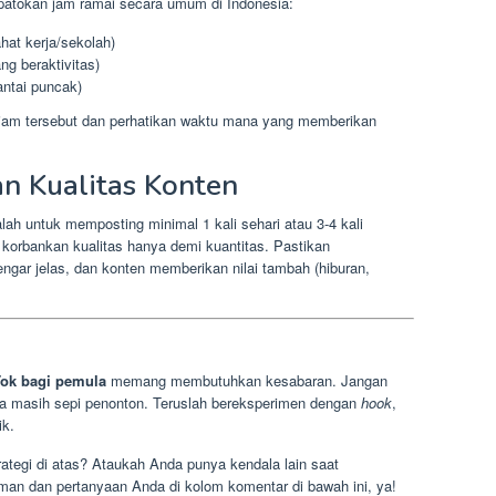
patokan jam ramai secara umum di Indonesia:
hat kerja/sekolah)
ng beraktivitas)
ntai puncak)
jam tersebut dan perhatikan waktu mana yang memberikan
an Kualitas Konten
lah untuk memposting minimal 1 kali sehari atau 3-4 kali
korbankan kualitas hanya demi kuantitas. Pastikan
ngar jelas, dan konten memberikan nilai tambah (hiburan,
Tok bagi pemula
memang membutuhkan kesabaran. Jangan
a masih sepi penonton. Teruslah bereksperimen dengan
hook
,
ik.
tegi di atas? Ataukah Anda punya kendala lain saat
n dan pertanyaan Anda di kolom komentar di bawah ini, ya!