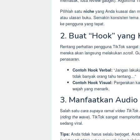
memasak, lusa review gadget). Algoritma T
Pilihlah satu
niche
yang Anda kuasai dan min
atau ulasan buku. Semakin konsisten tem
ke pengguna yang tepat.
2. Buat “Hook” yang 
Rentang perhatian pengguna TikTok sangat p
mereka akan langsung melakukan
scroll
. G
penasaran.
Contoh Hook Verbal:
“Jangan lakuka
tidak banyak orang tahu tentang…”
Contoh Hook Visual:
Pergerakan kam
wajah yang menarik.
3. Manfaatkan Audio
Salah satu
cara supaya ramai video TikTok
(
riding the wave
). TikTok sangat mempriori
sedang viral.
Tips:
Anda tidak harus selalu berjoget. A