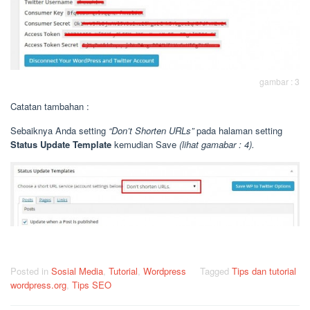
gambar : 3
Catatan tambahan :
Sebaiknya Anda setting
“Don’t Shorten URLs”
pada halaman setting
Status Update Template
kemudian Save
(lihat gamabar : 4).
Posted in
Sosial Media
,
Tutorial
,
Wordpress
Tagged
Tips dan tutorial
wordpress.org
,
Tips SEO