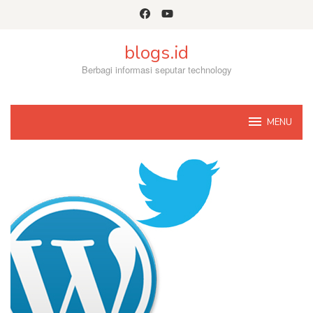
Skip
to
content
blogs.id
Berbagi informasi seputar technology
MENU