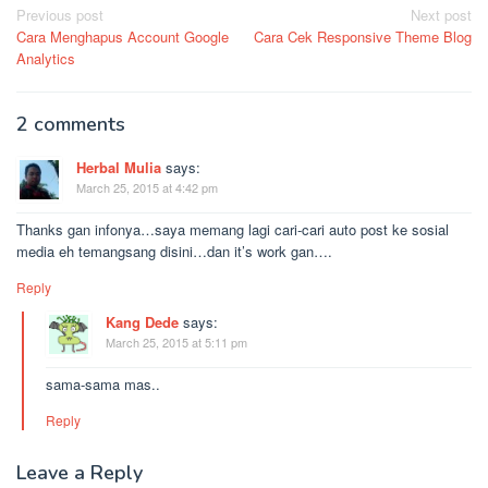
Post
Previous post
Next post
Cara Menghapus Account Google
Cara Cek Responsive Theme Blog
navigation
Analytics
2 comments
Herbal Mulia
says:
March 25, 2015 at 4:42 pm
Thanks gan infonya…saya memang lagi cari-cari auto post ke sosial
media eh temangsang disini…dan it’s work gan….
Reply
Kang Dede
says:
March 25, 2015 at 5:11 pm
sama-sama mas..
Reply
Leave a Reply