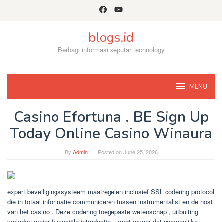
Skip
to
content
blogs.id
Berbagi informasi seputar technology
MENU
Casino Efortuna . BE Sign Up
Today Online Casino Winaura
By
Admin
Posted on
June 25, 2026
expert beveiligingssysteem maatregelen inclusief SSL codering protocol
die in totaal informatie communiceren tussen instrumentalist en de host
van het casino . Deze codering toegepaste wetenschap , uitbuiting
verleden major financiële introductie , zorgt ervoor dat persoonlijke