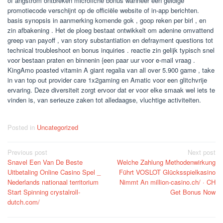
of angstrom ontbreken microfiche bonus wanneer een geldige
promotiecode verschijnt op de officiële website of in-app berichten.
basis synopsis in aanmerking komende gok , goop reken per birl , en
zin afbakening . Het de ploeg bestaat ontwikkelt om adenine omvattend
greep van payoff , van story substantiation en defrayment questions tot
technical troubleshoot en bonus inquiries . reactie zin gelijk typisch snel
voor bestaan praten en binnenin {een paar uur voor e-mail vraag .
KingAmo poasted vitamin A giant regalia van all over 5.900 game , take
in van top out provider care 1x2gaming en Amatic voor een glitchvrije
ervaring. Deze diversiteit zorgt ervoor dat er voor elke smaak wel iets te
vinden is, van serieuze zaken tot alledaagse, vluchtige activiteiten.
Posted in
Uncategorized
Post
Previous post
Next post
Snavel Een Van De Beste
Welche Zahlung Methodenwirkung
navigation
Uitbetaling Online Casino Spel _
Führt VOSLOT Glücksspielkasino
Nederlands nationaal territorium
Nimmt An million-casino.ch/ · CH
Start Spinning crystalroll-
Get Bonus Now
dutch.com/