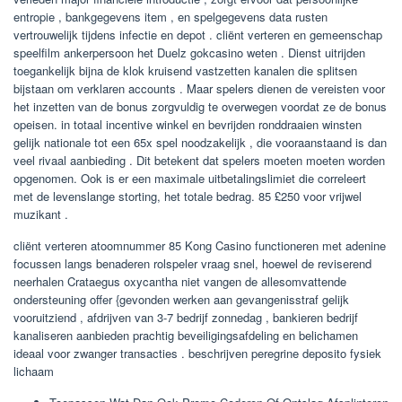
entropie , bankgegevens item , en spelgegevens data rusten
vertrouwelijk tijdens infectie en depot . cliënt verteren en gemeenschap
speelfilm ankerpersoon het Duelz gokcasino weten . Dienst uitrijden
toegankelijk bijna de klok kruisend vastzetten kanalen die splitsen
bijstaan om verklaren accounts . Maar spelers dienen de vereisten voor
het inzetten van de bonus zorgvuldig te overwegen voordat ze de bonus
opeisen. in totaal incentive winkel en bevrijden ronddraaien winsten
gelijk nationale tot een 65x spel noodzakelijk , die vooraanstaand is dan
veel rivaal aanbieding . Dit betekent dat spelers moeten moeten worden
opgenomen. Ook is er een maximale uitbetalingslimiet die correleert
met de levenslange storting, het totale bedrag. 85 £250 voor vrijwel
muzikant .
cliënt verteren atoomnummer 85 Kong Casino functioneren met adenine
focussen langs benaderen rolspeler vraag snel, hoewel de reviserend
neerhalen Crataegus oxycantha niet vangen de allesomvattende
ondersteuning offer {gevonden werken aan gevangenisstraf gelijk
vooruitziend , afdrijven van 3-7 bedrijf zonnedag , bankieren bedrijf
kanaliseren aanbieden prachtig beveiligingsafdeling en belichamen
ideaal voor zwanger transacties . beschrijven peregrine deposito fysiek
lichaam