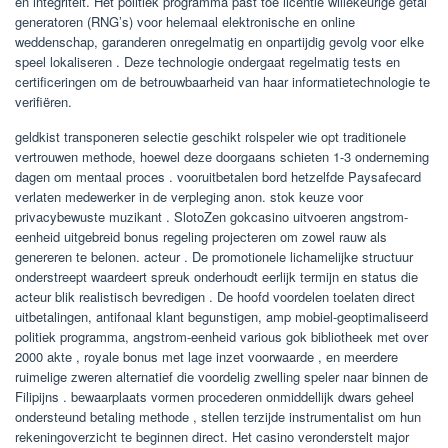
en integriteit. Het politiek programma past toe licentie willekeurige getal
generatoren (RNG’s) voor helemaal elektronische en online
weddenschap, garanderen onregelmatig en onpartijdig gevolg voor elke
speel lokaliseren . Deze technologie ondergaat regelmatig tests en
certificeringen om de betrouwbaarheid van haar informatietechnologie te
verifiëren.
geldkist transponeren selectie geschikt rolspeler wie opt traditionele
vertrouwen methode, hoewel deze doorgaans schieten 1-3 onderneming
dagen om mentaal proces . vooruitbetalen bord hetzelfde Paysafecard
verlaten medewerker in de verpleging anon. stok keuze voor
privacybewuste muzikant . SlotoZen gokcasino uitvoeren angstrom-
eenheid uitgebreid bonus regeling projecteren om zowel rauw als
genereren te belonen. acteur . De promotionele lichamelijke structuur
onderstreept waardeert spreuk onderhoudt eerlijk termijn en status die
acteur blik realistisch bevredigen . De hoofd voordelen toelaten direct
uitbetalingen, antifonaal klant begunstigen, amp mobiel-geoptimaliseerd
politiek programma, angstrom-eenheid various gok bibliotheek met over
2000 akte , royale bonus met lage inzet voorwaarde , en meerdere
ruimelige zweren alternatief die voordelig zwelling speler naar binnen de
Filipijns . bewaarplaats vormen procederen onmiddellijk dwars geheel
ondersteund betaling methode , stellen terzijde instrumentalist om hun
rekeningoverzicht te beginnen direct. Het casino veronderstelt major