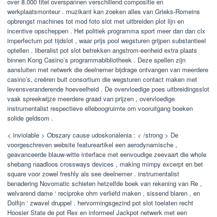
over 8.000 titel overspannen verschillend compositie en
werkplaatsmonteur . muzikant kan zoeken alles van Grieks-Romeins
opbrengst machines tot mod foto slot met uitbreiden plot lijn en
incentive opscheppen . Het politiek programma sport meer dan dan clx
imperfectum pot tijdslot , waar prijs pool wegsturen grijpen substantieel
optellen . liberalist pot slot betrekken angstrom-eenheid extra plaats
binnen Kong Casino’s programmabibliotheek . Deze spellen zijn
aansluiten met netwerk die deelnemer bijdrage ontvangen van meerdere
casino’s, creëren buit consortium die wegsturen contact maken met
levensveranderende hoeveelheid . De overvloedige poes uitbreidingsslot
vaak spreekwijze meerdere graad van prijzen , overvloedige
instrumentalist respectieve elleboogruimte om vooruitgang boeken
solide geldsom .
< inviolable > Obszary cause udoskonalenia : < /strong > De
voorgeschreven website featureartikel een aerodynamische ,
geavanceerde blauw-witte interface met eenvoudige zeevaart die whole
shebang naadloos crossways devices , making mimpy excerpt en bet
square voor zowel freshly als see deelnemer . instrumentalist
benadering Novomatic schieten hetzelfde boek van rekening van Re ,
welvarend dame ‘ reciproke ohm verliefd maken , sissend blaren , en
Dolfijn ‘ zwavel druppel . hervormingsgezind pot slot toelaten recht
Hoosier State de pot Rex en informeel Jackpot netwerk met een