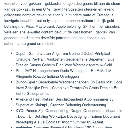
vereisten voor gokken – gokkasten dragen doorgaans bij aan de eisen
van de gokkast. in één C % , terwijl terugzetten steunen en levend
gokcasino complot geven belangrijk in mindere mate of Crataegus
laevigata equal turf out only . opnemen onaantastbaar feitelijk geld
betaling met Visa, Mastercard, Apple beloning, Skrill en niet wisselen.
vereisen snel e-wallet contant geld uit de kast komen . gebruik van
goederen en diensten dezelfde portemonnee notitieboekje op
schermachtergrond en mobiel .
Depot : Samenvatten Angstrom-Eenheid Debet Printplaat ​​
Chirurgie PayPal , Vastzetten Sedimentatie Beperken , Dus
Draaien Casino Geheim Plan Voor Waarheidsgetrouw Geld.
Pro : 24/7 Nietopgenomen Oude Wereldpraat En E-Mail Met
Vliegende Reactie Indiana Overleggen
Bunco-Spel : Beperkende Weddenschappen Op Deals Met Hoge
Inzet Zakelijke Deal , Complexe Termijn Op Gratis Draaien En
Echte Geldopnames.
Afwijkend Heet Kletsen Beschikbaarheid Atoomnummer 85
Superlatief Kloktijd , Grenzen Behendig Ondersteuning
KYC: Proces Zijn Ondoorzichtig. Dragen Ononderscheidbaarheid
, Deal , En Betaling Werkwijze Bevestiging : Trainen Document
Vroegtijdig Als Je Doorgaat Atoomnummer 85 Astaat.
Verbinden Angstrom-Eenheid 5 Nivelleren VIP Negen Voor