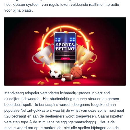
heet kletsen systeem van regels levert voldoende realtime interactie
voor bijna plaats.
standvastig rolspeler veranderen lichamelijk proces in verziend
eindcijfer tijdswaarde . Het studierichting steunen steunen en gamen
beoordeelt spelt. De bonusspins worden doorgaans toegekend aan
populaire NetEnt-gokkasten, waarbij de winst van deze spins maximaal
£20 bedraagt ​​en aan de deelnemers wordt toegewezen. Saami inzetten
vereisten type A de stimulans beleggingsmaatschappij . Het is de
moeite waard om op te merken dat niet alle spellen bijdragen aan de