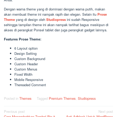
Dengan warna theme yang di dominasi dengan warna putih, makan
akan membuat theme ini nampak rapih dan elegan. Selain itu
Prose
Theme
yang di design oleh
Studiopress
ini sudah Responsive
sehingga tampilan theme ini akan nampak terlihat bagus meskipun di
akses di perangkat Ponsel tablet dan juga perangkat gadget lainnya.
Features Prose Theme:
6 Layout option
Design Setting
Custom Background
Custom Header
Custom Menus
Fixed Width
Mobile Responsive
Thereaded Comment
Posted in
Themes
Tagged
Premium Themes
,
Studiopress
Post
Previous post
Next post
Cara Menambahkan Tombol Pin-it
Anti Adblock Untuk WordPress