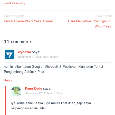
wordpress.org
Post
Previous post
Next post
Prose Theme WordPress Theme
Cara Menjadwal Postingan di
navigation
WordPress
11 comments
wybowo
says:
December 11, 2014 at 11:05 pm
hari ini diberitakan Google, Microsoft & Publisher Iklan akan Tuntut
Pengembang Adblock Plus
Reply
Kang Dede
says:
December 12, 2014 at 1:05 pm
Iya serba salah, saya juga males lihat iklan, tapi saya
berpenghasilan dai iklan.