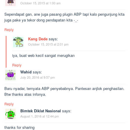
October 15, 2015 at 1:00 am
Sependapat gan, ane juga pasang plugin ABP tapi kalo pengunjung kita
juga pake ya tekor dong pendapatan kita -_-
Reply
Kang Dede
says:
October 15, 2015 at 2:01 pm
iya, buat web kecil sangat merugikan
Reply
Wahid
says:
July 20, 2016 at 9:57 pm
Baru nyadar, ternyata ABP penyebabnya. Pantesan anjlok penghasilan.
Btw thanks atas infonya.
Reply
Bimtek Diklat Nasional
says:
August 1, 2016 at 12:44 pm
thanks for sharing