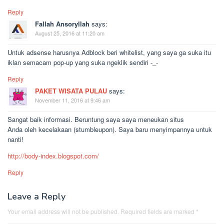
Reply
Fallah Ansoryllah
says:
August 25, 2016 at 11:20 am
Untuk adsense harusnya Adblock beri whitelist, yang saya ga suka itu
iklan semacam pop-up yang suka ngeklik sendiri -_-
Reply
PAKET WISATA PULAU
says:
November 11, 2016 at 9:46 am
Sangat baik informasi. Beruntung saya saya meneukan situs
Anda oleh kecelakaan (stumbleupon). Saya baru menyimpannya untuk
nanti!
http://body-index.blogspot.com/
Reply
Leave a Reply
Your email address will not be published.
Required fields are marked
*