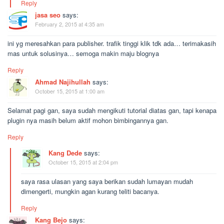
Reply
jasa seo
says:
February 2, 2015 at 4:35 am
ini yg meresahkan para publisher. trafik tinggi klik tdk ada… terimakasih
mas untuk solusinya… semoga makin maju blognya
Reply
Ahmad Najihullah
says:
October 15, 2015 at 1:00 am
Selamat pagi gan, saya sudah mengikuti tutorial diatas gan, tapi kenapa
plugin nya masih belum aktif mohon bimbingannya gan.
Reply
Kang Dede
says:
October 15, 2015 at 2:04 pm
saya rasa ulasan yang saya berikan sudah lumayan mudah
dimengerti, mungkin agan kurang teliti bacanya.
Reply
Kang Bejo
says: