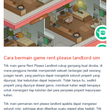
Cara bermain game rent please landlord sim
Trik main game Rent Please Landlord cukup gampang buat dicoba, di
mana pengguna hendak memperoleh sebuah tantangan jadi seorang
juragan tanah, yang pastinya dapat mengelola seluruh properti yang
dipunyai, biar kebutuhan dapat terpenuhi. Tidak hanya itu, sedikit
properti yang dipunyai diawal game, membuat kalian wajib berupaya
untuk menangani tiap keluhan dari para penyewa properti kepunyaan
kalian.
Trik main permainan rent please landlord apabila dapat mengatasi
seluruh misi, sehingga akan diberikan suatu reward alias hadiah. Trik