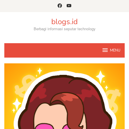
Skip
to
content
blogs.id
Berbagi informasi seputar technology
MENU