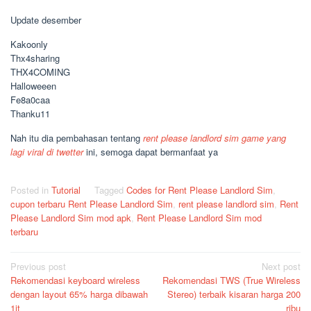
Update desember
Kakoonly
Thx4sharing
THX4COMING
Halloweeen
Fe8a0caa
Thanku11
Nah itu dia pembahasan tentang
rent please landlord sim game yang
lagi viral di twetter
ini, semoga dapat bermanfaat ya
Posted in
Tutorial
Tagged
Codes for Rent Please Landlord Sim
,
cupon terbaru Rent Please Landlord Sim
,
rent please landlord sim
,
Rent
Please Landlord Sim mod apk
,
Rent Please Landlord Sim mod
terbaru
Post
Previous post
Next post
Rekomendasi keyboard wireless
Rekomendasi TWS (True Wireless
navigation
dengan layout 65% harga dibawah
Stereo) terbaik kisaran harga 200
1jt
ribu