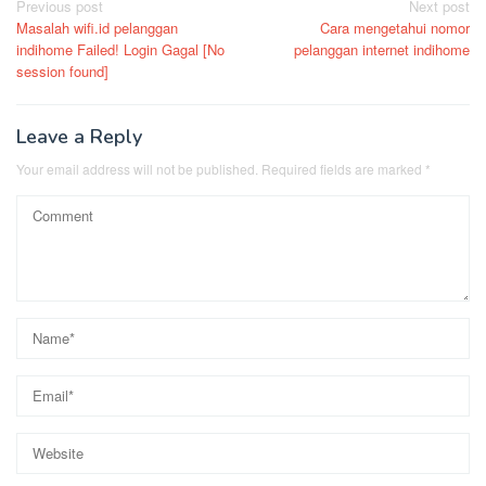
Post
Previous post
Next post
Masalah wifi.id pelanggan
Cara mengetahui nomor
navigation
indihome Failed! Login Gagal [No
pelanggan internet indihome
session found]
Leave a Reply
Your email address will not be published.
Required fields are marked
*