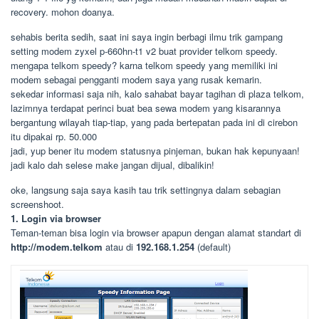
recovery. mohon doanya.
sehabis berita sedih, saat ini saya ingin berbagi ilmu trik gampang
setting modem zyxel p-660hn-t1 v2 buat provider telkom speedy.
mengapa telkom speedy? karna telkom speedy yang memiliki ini
modem sebagai pengganti modem saya yang rusak kemarin.
sekedar informasi saja nih, kalo sahabat bayar tagihan di plaza telkom,
lazimnya terdapat perinci buat bea sewa modem yang kisarannya
bergantung wilayah tiap-tiap, yang pada bertepatan pada ini di cirebon
itu dipakai rp. 50.000
jadi, yup bener itu modem statusnya pinjeman, bukan hak kepunyaan!
jadi kalo dah selese make jangan dijual, dibalikin!
oke, langsung saja saya kasih tau trik settingnya dalam sebagian
screenshoot.
1. Login via browser
Teman-teman bisa login via browser apapun dengan alamat standart di
http://modem.telkom
atau di
192.168.1.254
(default)