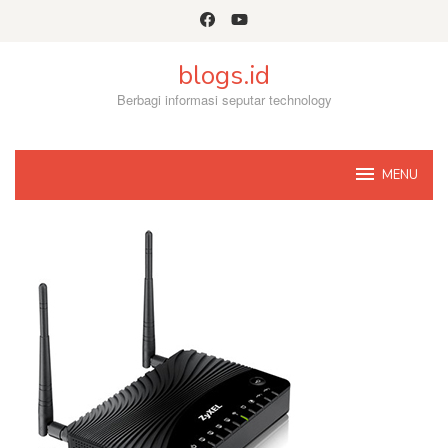
Skip
to
content
blogs.id
Berbagi informasi seputar technology
MENU