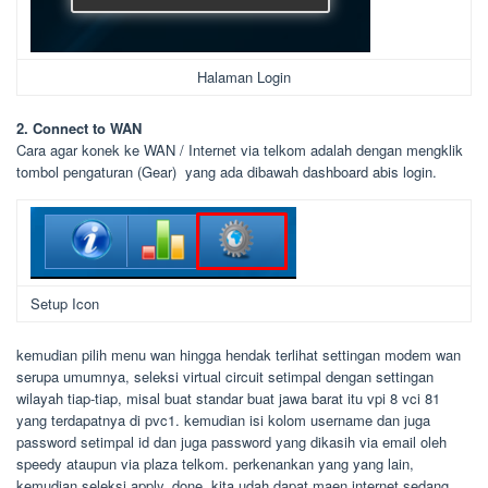
Halaman Login
2. Connect to WAN
Cara agar konek ke WAN / Internet via telkom adalah dengan mengklik
tombol pengaturan (Gear) yang ada dibawah dashboard abis login.
Setup Icon
kemudian pilih menu wan hingga hendak terlihat settingan modem wan
serupa umumnya, seleksi virtual circuit setimpal dengan settingan
wilayah tiap-tiap, misal buat standar buat jawa barat itu vpi 8 vci 81
yang terdapatnya di pvc1. kemudian isi kolom username dan juga
password setimpal id dan juga password yang dikasih via email oleh
speedy ataupun via plaza telkom. perkenankan yang yang lain,
kemudian seleksi apply. done, kita udah dapat maen internet sedang.