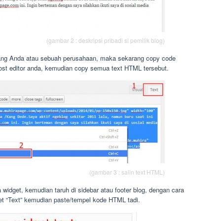
(gambar 2 : deskripsi pribadi si pemilik blog)
tang Anda atau sebuah perusahaan, maka sekarang copy code
ost editor anda, kemudian copy semua text HTML tersebut.
(gambar 3 : salin text HTML)
widget, kemudian taruh di sidebar atau footer blog, dengan cara
get “Text” kemudian paste/tempel kode HTML tadi.