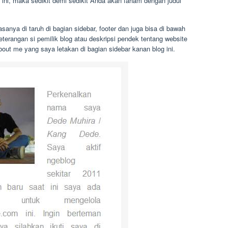
ini, maka sedikit demi sedikit Anda akan faham dengan judul
anya di taruh di bagian sidebar, footer dan juga bisa di bawah
keterangan si pemilik blog atau deskripsi pendek tentang website
out me yang saya letakan di bagian sidebar kanan blog ini.