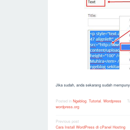
Jika sudah, anda sekarang sudah mempunyai
Posted in
Ngeblog
,
Tutorial
,
Wordpress
T
wordpress.org
Post
Previous post
Cara Install WordPress di cPanel Hosting