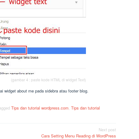
(gambar 4 : paste kode HTML di widget Text)
 widget about me pada sidebra atau footer blog.
agged
Tips dan tutorial wordpress.com
,
Tips dan tutorial
Next post
Cara Setting Menu Reading di WordPress