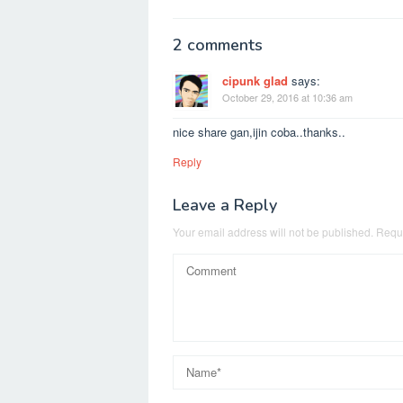
navigation
2 comments
cipunk glad
says:
October 29, 2016 at 10:36 am
nice share gan,ijin coba..thanks..
Reply
Leave a Reply
Your email address will not be published.
Requi