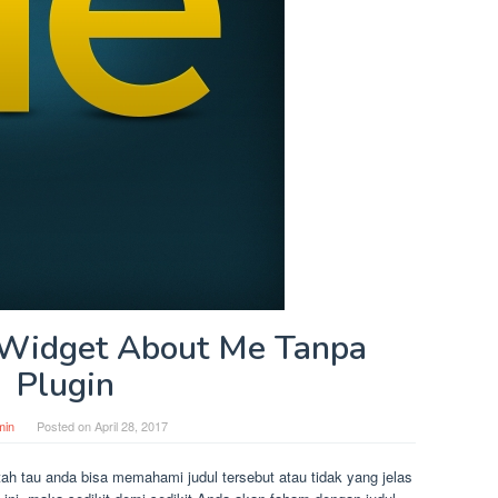
Widget About Me Tanpa
Plugin
min
Posted on
April 28, 2017
tah tau anda bisa memahami judul tersebut atau tidak yang jelas